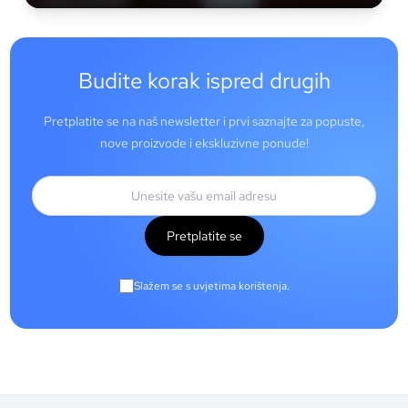
Budite korak ispred drugih
Pretplatite se na naš newsletter i prvi saznajte za popuste,
nove proizvode i ekskluzivne ponude!
Pretplatite se
Slažem se s uvjetima korištenja.