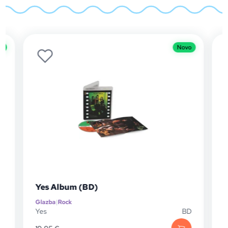
o
Novo
Yes Album (BD)
Glazba
|
Rock
G
D
Yes
BD
Y