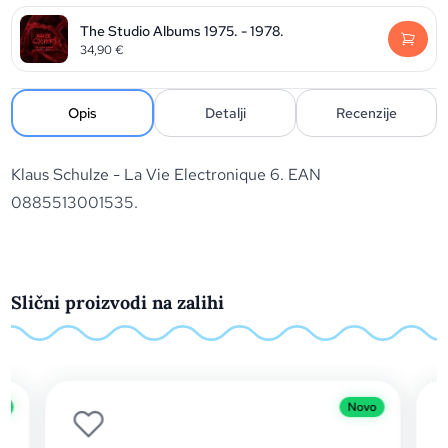
The Studio Albums 1975. - 1978.
34,90
€
Opis
Detalji
Recenzije
Klaus Schulze - La Vie Electronique 6. EAN
0885513001535.
Slični proizvodi na zalihi
o
Novo