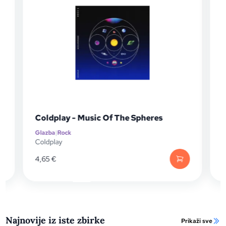
Coldplay - Music Of The Spheres
Glazba
|
Rock
G
P
Coldplay
D
4,65
€
Najnovije iz iste zbirke
Prikaži sve