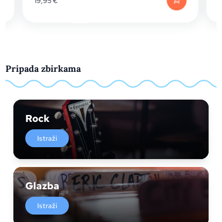
19,95
€
Pripada zbirkama
Rock
Istraži
Glazba
Istraži