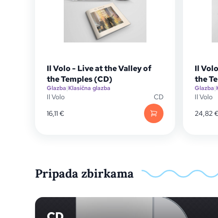
Il Volo - Live at the Valley of
Il Vol
the Temples (CD)
the T
Glazba
|
Klasična glazba
Glazba
|
Il Volo
CD
Il Volo
16,11
€
24,82
Pripada zbirkama
CD