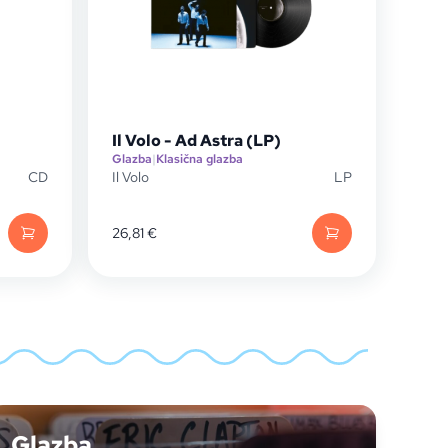
Il Volo - Ad Astra (LP)
Glazba
|
Klasična glazba
CD
Il Volo
LP
26,81
€
Glazba