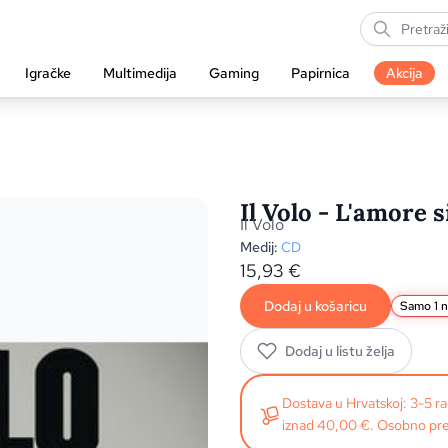
Igračke
Multimedija
Gaming
Papirnica
Akcija
Il Volo - L'amore 
Il Volo
Medij:
CD
15,93
€
Dodaj u košaricu
Samo 1 na
Dodaj u listu želja
Dostava u Hrvatskoj: 3-5 
iznad 40,00 €. Osobno pre