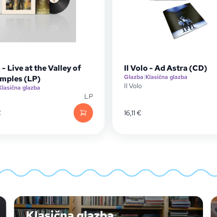
o - Live at the Valley of
Il Volo - Ad Astra (CD)
Glazba
|
Klasična glazba
emples (LP)
Il Volo
Klasična glazba
LP
€
16,11
€
Klasična glazba