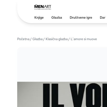
Knjige
Glazba
Društvene igre
Dar
Početna
/
Glazba
/
Klasična glazba
/ L’amore si muove