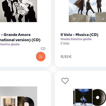
lo - Grande Amore
Il Volo - Musica (CD)
Glazba
|
Klasična glazba
national version) (CD)
Il Volo
Klasična glazba
CD
15,93
€