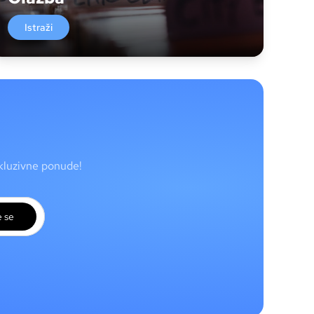
Istraži
skluzivne ponude!
e se