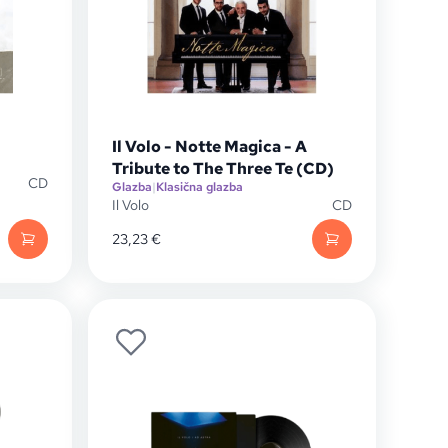
Il Volo - Notte Magica - A
Tribute to The Three Te (CD)
CD
Glazba
|
Klasična glazba
Il Volo
CD
23,23
€