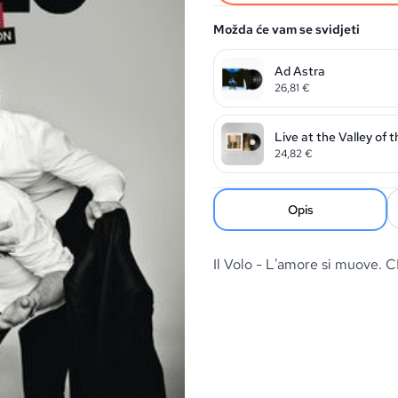
Možda će vam se svidjeti
Ad Astra
26,81
€
Live at the Valley of 
24,82
€
Opis
Il Volo - L'amore si muove