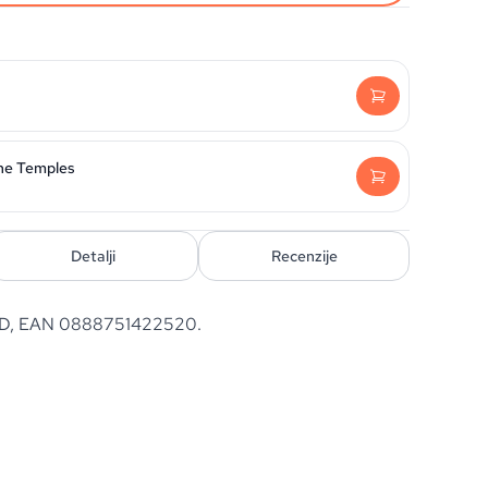
the Temples
Detalji
Recenzije
. CD, EAN 0888751422520.