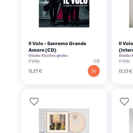
Il Volo - Sanremo Grande
Il Vo
Amore (CD)
(inter
Glazba
|
Klasična glazba
Glazba
|
Il Volo
CD
Il Volo
13,27
€
13,23
€