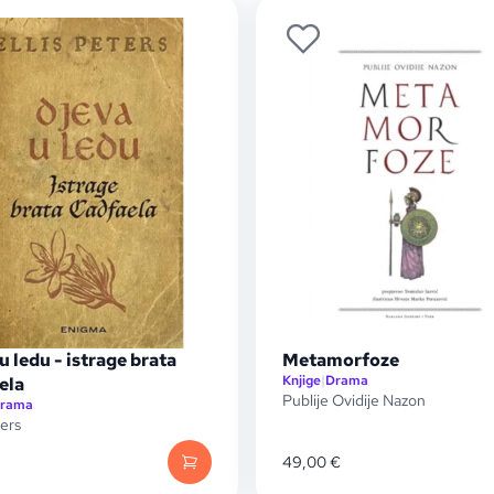
u ledu - istrage brata
Metamorfoze
Knjige
|
Drama
ela
Publije Ovidije Nazon
rama
ters
49,00
€