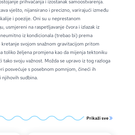
stojanje prihvaćanja i izostanak samoostvarenja.
va vješto, nijansirano i precizno, varirajući između
skalije i poezije. Oni su u neprestanom
, usmjereni na raspetljavanje čvora i izlazak iz
 neumitno iz kondicionala (trebao bi) prema
vo kretanje svojom snažnom gravitacijom pritom
pa toliko željena promjena kao da mijenja tektoniku
i tako svoju važnost. Možda se upravo iz tog razloga
eri posvećuje s posebnom pomnjom, čineći ih
 njihovih sudbina.
Prikaži sve