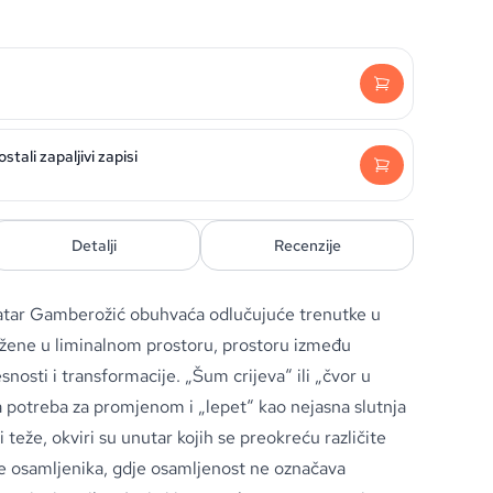
tali zapaljivi zapisi
Detalji
Recenzije
latar Gamberožić obuhvaća odlučujuće trenutke u
ježene u liminalnom prostoru, prostoru između
esnosti i transformacije. „Šum crijeva“ ili „čvor u
 potreba za promjenom i „lepet“ kao nejasna slutnja
teže, okviri su unutar kojih se preokreću različite
e osamljenika, gdje osamljenost ne označava