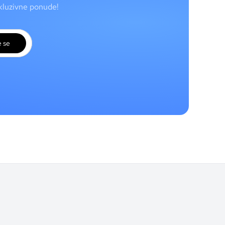
skluzivne ponude!
e se