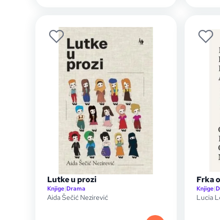
Lutke u prozi
Frka 
Knjige
|
Drama
Knjige
|
D
Aida Šečić Nezirević
Lucia 