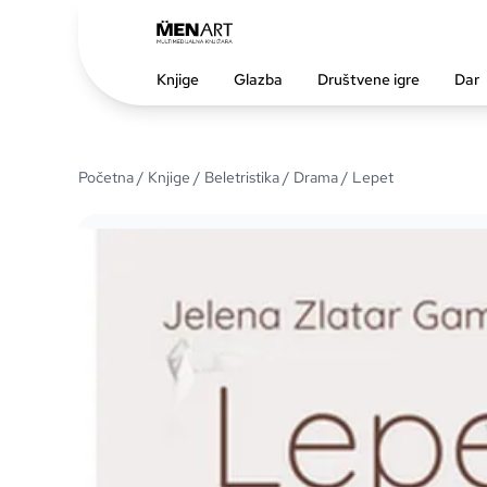
Knjige
Glazba
Društvene igre
Dar
Početna
/
Knjige
/
Beletristika
/
Drama
/ Lepet