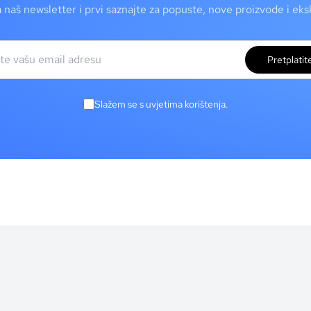
a naš newsletter i prvi saznajte za popuste, nove proizvode i ek
Pretplatit
Slažem se s uvjetima korištenja.