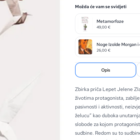
Možda će vam se svidjeti
Metamorfoze
49,00
€
Noge Izolde Morgan i os
26,00
€
Opis
Zbirka priča Lepet Jelene Z
životima protagonista, zabil
pasivnosti i aktivnosti, neizvj
želucu“ kao duboka unutarnja
slobode za kojom protagonisti 
sudbine. Redom su to sudbin