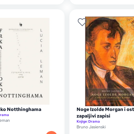
oko Notthinghama
Noge Izolde Morgan i ost
rama
zapaljivi zapisi
Leman
Knjige
|
Drama
Bruno Jasienski