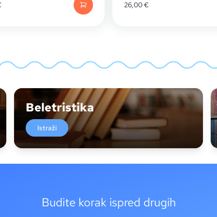
€
26,00
€
Beletristika
Istraži
Budite korak ispred drugih