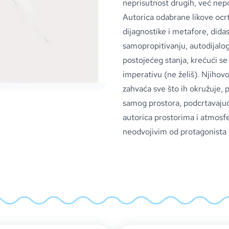
neprisutnost drugih, već nepo
Autorica odabrane likove ocrta
dijagnostike i metafore, dida
samopropitivanju, autodijalogu
postojećeg stanja, krećući se
imperativu (ne želiš). Njiho
zahvaća sve što ih okružuje, 
samog prostora, podcrtavajuć
autorica prostorima i atmosf
neodvojivim od protagonista i