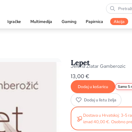
Igračke
Multimedija
Gaming
Papirnica
Akcija
Lepet
Jelena Zlatar Gamberozic
13,00
€
Dodaj u košaricu
Samo 5 n
Dodaj u listu želja
Dostava u Hrvatskoj: 3-5 
iznad 40,00 €. Osobno pre