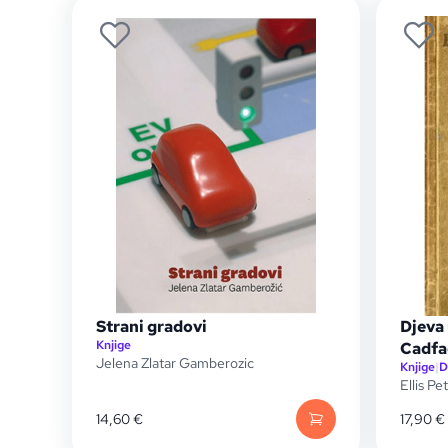
Strani gradovi
Djeva 
Knjige
Cadfa
Jelena Zlatar Gamberozic
Knjige
|
D
Ellis Pe
14,60
€
17,90
€