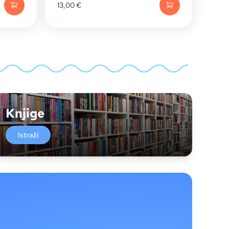
13,00
€
Knjige
Istraži