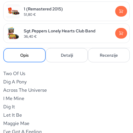
1 (Remastered 2015)
51,80
€
Sgt.Peppers Lonely Hearts Club Band
36,40
€
Opis
Detalji
Recenzije
Two Of Us
Dig A Pony
Across The Universe
I Me Mine
Dig It
Let It Be
Maggie Mae
I’ve Got A Feeling