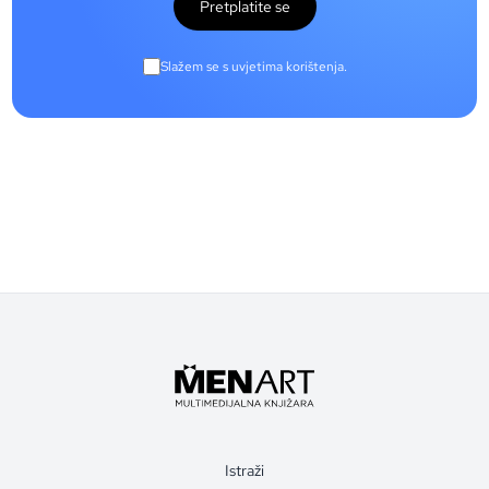
Pretplatite se
Slažem se s uvjetima korištenja.
Istraži