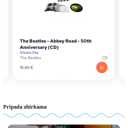
The Beatles - Abbey Road - 50th
Anniversary (CD)
Glazba
|
Pop
G
P
The Beatles
CD
T
19,60
€
3
Pripada zbirkama