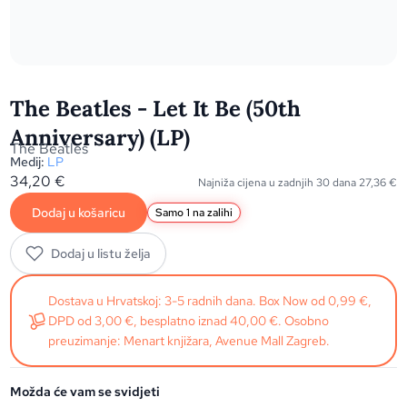
The Beatles - Let It Be (50th
Anniversary) (LP)
The Beatles
Medij:
LP
34,20
€
Najniža cijena u zadnjih 30 dana
27,36
€
Dodaj u košaricu
Samo 1 na zalihi
Dodaj u listu želja
Dostava u Hrvatskoj: 3-5 radnih dana. Box Now od 0,99 €,
DPD od 3,00 €, besplatno iznad 40,00 €. Osobno
preuzimanje: Menart knjižara, Avenue Mall Zagreb.
Možda će vam se svidjeti