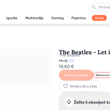
Igračke
Multimedija
Gaming
Papirnica
Akcija
The Beatles - Let 
The Beatles
Medij:
CD
19,60
€
Nema na zalihi
Nema na za
Dodaj u listu želja
Želite li obavijest k