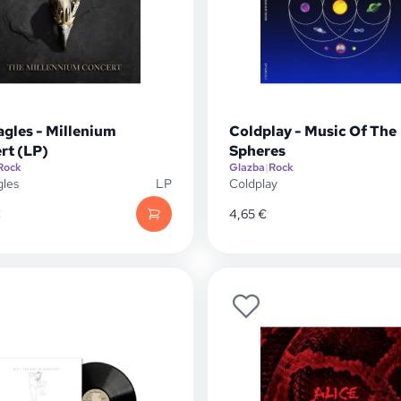
agles - Millenium
Coldplay - Music Of The
rt (LP)
Spheres
Rock
Glazba
|
Rock
gles
LP
Coldplay
€
4,65
€