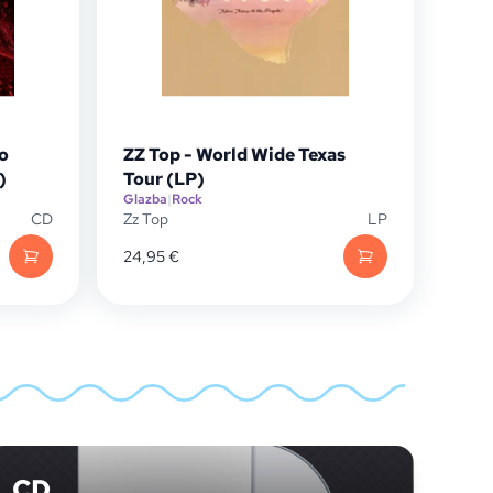
o
ZZ Top - World Wide Texas
)
Tour (LP)
Glazba
|
Rock
CD
Zz Top
LP
24,95
€
CD