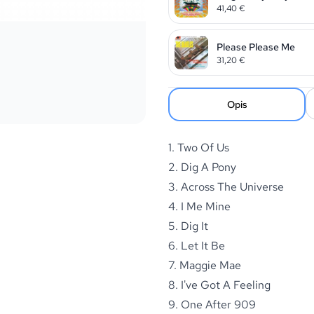
41,40
€
Please Please Me
31,20
€
Opis
1. Two Of Us
2. Dig A Pony
3. Across The Universe
4. I Me Mine
5. Dig It
6. Let It Be
7. Maggie Mae
8. I've Got A Feeling
9. One After 909