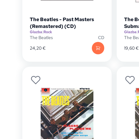
The Beatles - Past Masters
The Be
(Remastered) (CD)
Subma
Glazba
|
Rock
Glazba
|
The Beatles
CD
The Bea
24,20
€
19,60
€