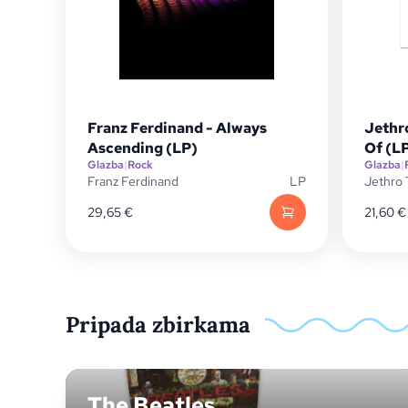
Franz Ferdinand - Always
Jethro
Ascending (LP)
Of (L
Glazba
|
Rock
Glazba
|
Franz Ferdinand
LP
Jethro 
29,65
€
21,60
€
Pripada zbirkama
The Beatles