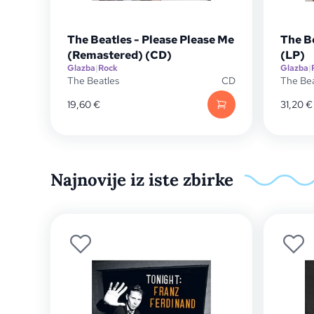
The Beatles - Please Please Me
The Be
(Remastered) (CD)
(LP)
Glazba
|
Rock
Glazba
|
The Beatles
CD
The Bea
19,60
€
31,20
€
Najnovije iz iste zbirke