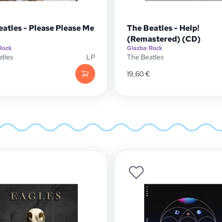
atles - Please Please Me
The Beatles - Help!
(Remastered) (CD)
Rock
Glazba
|
Rock
tles
LP
The Beatles
19,60
€