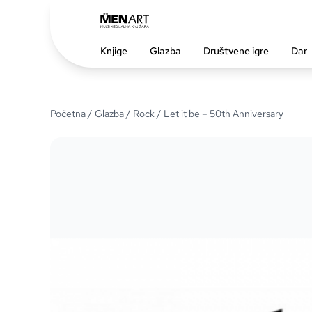
Knjige
Glazba
Društvene igre
Dar
Početna
/
Glazba
/
Rock
/ Let it be – 50th Anniversary