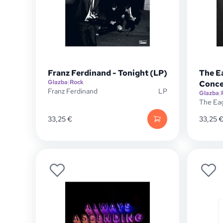
Franz Ferdinand - Tonight (LP)
The E
Glazba
|
Rock
Conce
Franz Ferdinand
LP
Glazba
|
The Ea
33,25
€
33,25