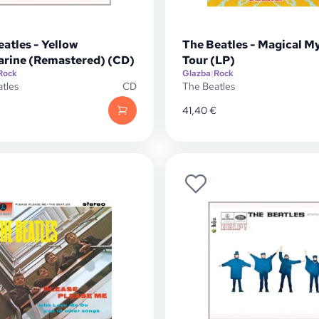
atles - Yellow
The Beatles - Magical M
rine (Remastered) (CD)
Tour (LP)
Rock
Glazba
|
Rock
tles
CD
The Beatles
41,40
€