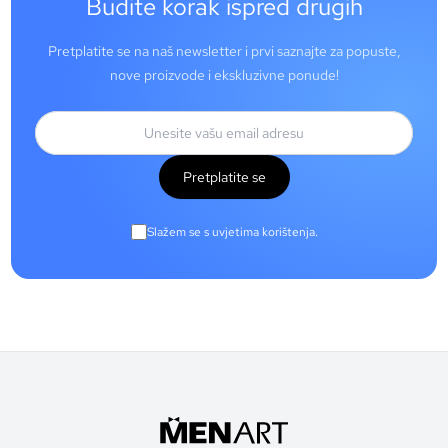
Budite korak ispred drugih
Pretplatite se na naš newsletter i prvi saznajte za popuste,
nove proizvode i ekskluzivne ponude!
Pretplatite se
Slažem se s uvjetima korištenja.