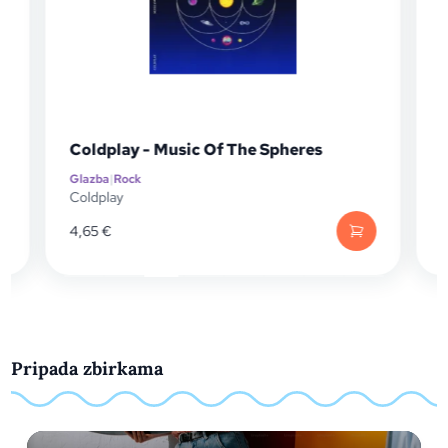
Coldplay - Music Of The Spheres
Glazba
|
Rock
G
P
Coldplay
D
4,65
€
Pripada zbirkama