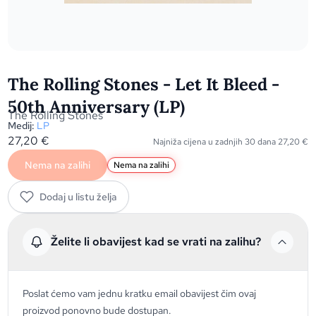
The Rolling Stones - Let It Bleed -
50th Anniversary (LP)
The Rolling Stones
Medij:
LP
27,20
€
Najniža cijena u zadnjih 30 dana
27,20
€
Nema na zalihi
Nema na zalihi
Dodaj u listu želja
Želite li obavijest kad se vrati na zalihu?
Poslat ćemo vam jednu kratku email obavijest čim ovaj
proizvod ponovno bude dostupan.