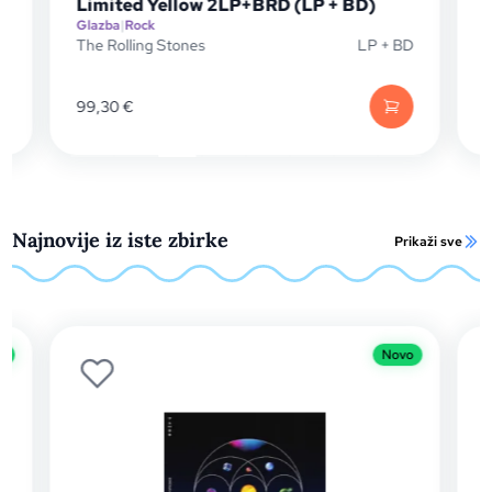
Limited Yellow 2LP+BRD (LP + BD)
Glazba
|
Rock
G
P
The Rolling Stones
LP + BD
T
99,30
€
Najnovije iz iste zbirke
Prikaži sve
o
Novo