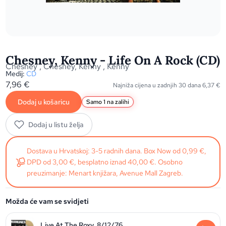
Chesney, Kenny - Life On A Rock (CD)
Chesney
,
Chesney, Kenny
,
Kenny
Medij:
CD
7,96
€
Najniža cijena u zadnjih 30 dana
6,37
€
Dodaj u košaricu
Samo 1 na zalihi
Dodaj u listu želja
Dostava u Hrvatskoj: 3-5 radnih dana. Box Now od 0,99 €,
DPD od 3,00 €, besplatno iznad 40,00 €. Osobno
preuzimanje: Menart knjižara, Avenue Mall Zagreb.
Možda će vam se svidjeti
Live At The Roxy, 8/12/76