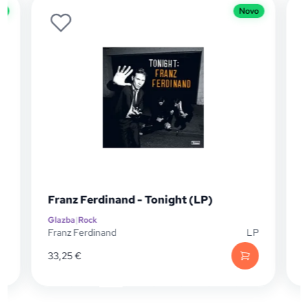
o
Novo
Franz Ferdinand - Tonight (LP)
Glazba
|
Rock
G
P
Franz Ferdinand
LP
D
33,25
€