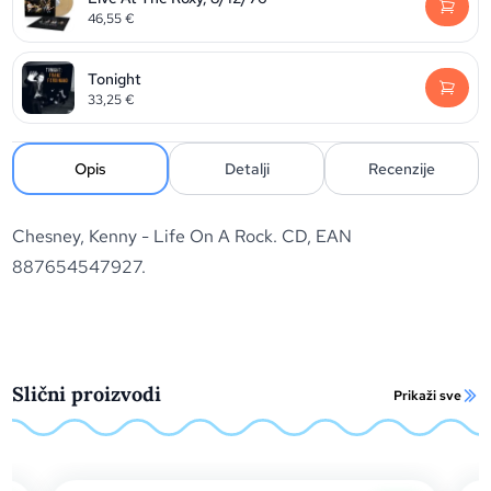
46,55
€
Tonight
33,25
€
Opis
Detalji
Recenzije
Chesney, Kenny - Life On A Rock. CD, EAN
887654547927.
Slični proizvodi
Prikaži sve