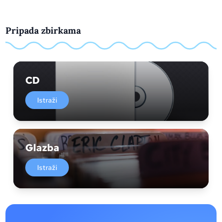
Pripada zbirkama
CD
Istraži
Glazba
Istraži