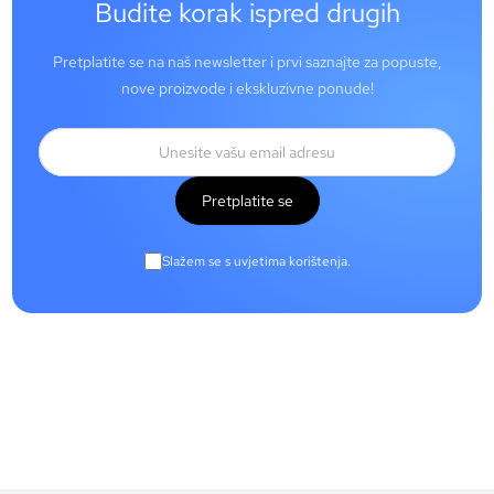
Budite korak ispred drugih
Pretplatite se na naš newsletter i prvi saznajte za popuste,
nove proizvode i ekskluzivne ponude!
Pretplatite se
Slažem se s uvjetima korištenja.