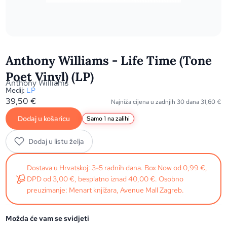
Anthony Williams - Life Time (Tone
Poet Vinyl) (LP)
Anthony Williams
Medij:
LP
39,50
€
Najniža cijena u zadnjih 30 dana
31,60
€
Dodaj u košaricu
Samo 1 na zalihi
Dodaj u listu želja
Dostava u Hrvatskoj: 3-5 radnih dana. Box Now od 0,99 €,
DPD od 3,00 €, besplatno iznad 40,00 €. Osobno
preuzimanje: Menart knjižara, Avenue Mall Zagreb.
Možda će vam se svidjeti