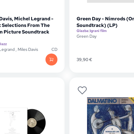
Davis, Michel Legrand -
Green Day - Nimrods (Or
: Selections From The
Soundtrack) (LP)
Glazba
|
Igrani film
n Picture Soundtrack
Green Day
Jazz
 Legrand
,
Miles Davis
CD
39,90
€