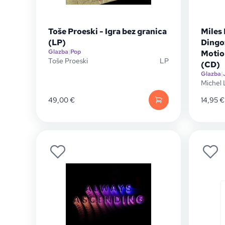
Toše Proeski - Igra bez granica
Miles 
(LP)
Dingo
Glazba
|
Pop
Motio
Toše Proeski
LP
(CD)
Glazba
|
Michel
49,00
€
14,95
€