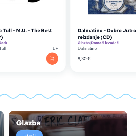
 Tull - M.U. - The Best
Dalmatino - Dobro Jutro
P)
reizdanje (CD)
Rock
Glazba
|
Domaći izvođači
Tull
LP
Dalmatino
8,30
€
Glazba
Istraži