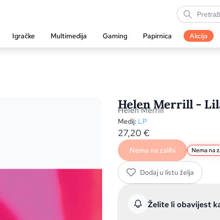
Igračke
Multimedija
Gaming
Papirnica
Akcija
Helen Merrill - Li
Helen Merrill
Medij:
LP
27,20
€
Nema na zalihi
Nema na za
Dodaj u listu želja
Želite li obavijest k