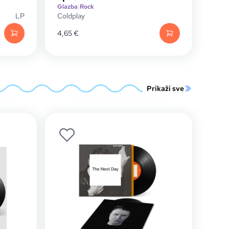
Glazba
|
Rock
LP
Coldplay
4,65
€
Prikaži sve