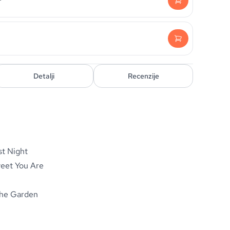
Detalji
Recenzije
t Night
eet You Are
he Garden