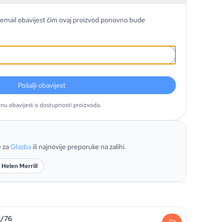
email obavijest čim ovaj proizvod ponovno bude
Pošalji obavijest
tnu obavijest o dostupnosti proizvoda.
e za
Glazba
ili najnovije preporuke na zalihi.
 Helen Merrill
2/76