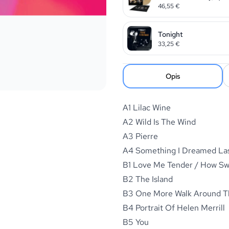
46,55
€
Tonight
33,25
€
Opis
A1 Lilac Wine
A2 Wild Is The Wind
A3 Pierre
A4 Something I Dreamed Las
B1 Love Me Tender / How Sw
B2 The Island
B3 One More Walk Around T
B4 Portrait Of Helen Merrill
B5 You