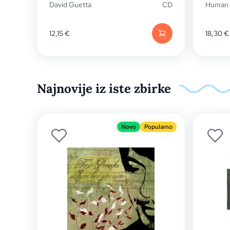
David Guetta
CD
Human 
12,15
€
18,30
€
Najnovije iz iste zbirke
Novo
Popularno