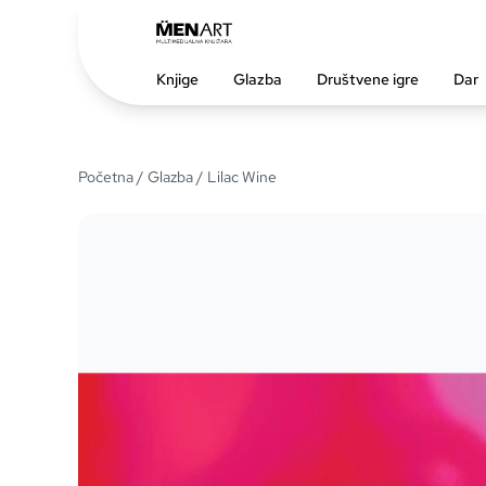
Knjige
Glazba
Društvene igre
Dar
Početna
/
Glazba
/ Lilac Wine