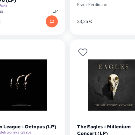
76 (LP)
Franz Ferdinand
Punk
es
LP
€
33,25
€
 League - Octopus (LP)
The Eagles - Millenium
Elektronska glazba
Concert (LP)