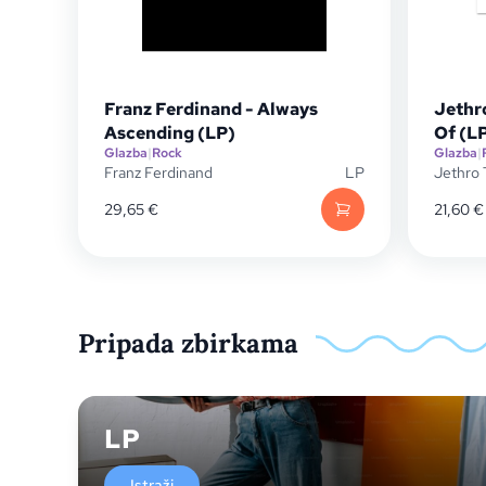
Franz Ferdinand - Always
Jethro
Ascending (LP)
Of (L
Glazba
|
Rock
Glazba
|
Franz Ferdinand
LP
Jethro 
29,65
€
21,60
€
Pripada zbirkama
LP
Istraži