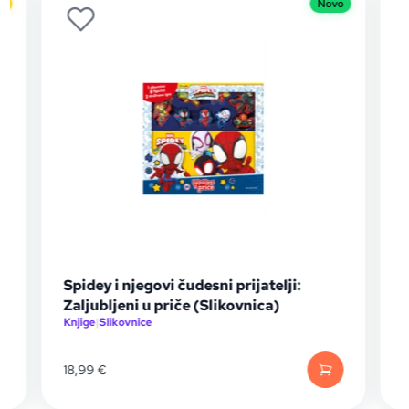
o
Novo
Spidey i njegovi čudesni prijatelji:
Zaljubljeni u priče (Slikovnica)
Knjige
|
Slikovnice
K
E
18,99
€