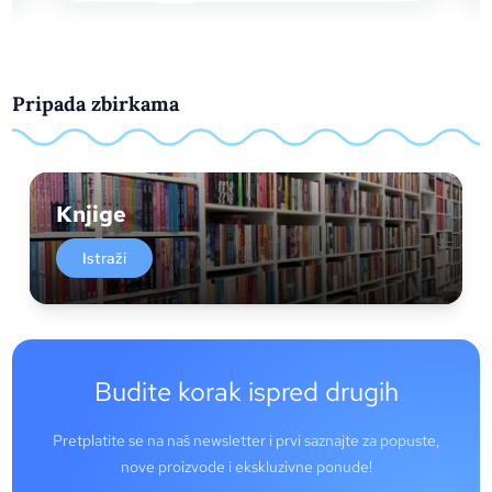
Pripada zbirkama
Knjige
Istraži
Budite korak ispred drugih
Pretplatite se na naš newsletter i prvi saznajte za popuste,
nove proizvode i ekskluzivne ponude!