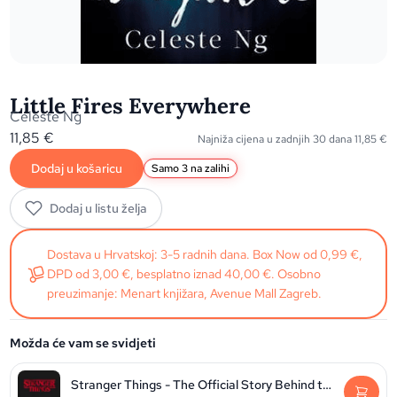
Little Fires Everywhere
Celeste Ng
11,85
€
Najniža cijena u zadnjih 30 dana
11,85
€
Dodaj u košaricu
Samo 3 na zalihi
Dodaj u listu želja
Dostava u Hrvatskoj: 3-5 radnih dana. Box Now od 0,99 €,
DPD od 3,00 €, besplatno iznad 40,00 €. Osobno
preuzimanje: Menart knjižara, Avenue Mall Zagreb.
Možda će vam se svidjeti
Stranger Things - The Official Story Behind the Legendary Series