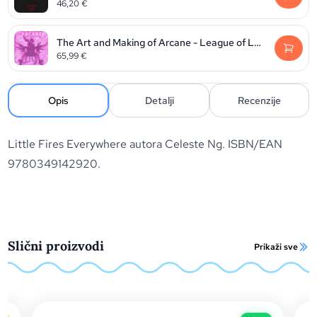
46,20
€
The Art and Making of Arcane - League of Legends
65,99
€
Opis
Detalji
Recenzije
Little Fires Everywhere autora Celeste Ng. ISBN/EAN
9780349142920.
Slični proizvodi
Prikaži sve