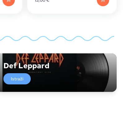
13,00
€
Def Leppard
Istraži