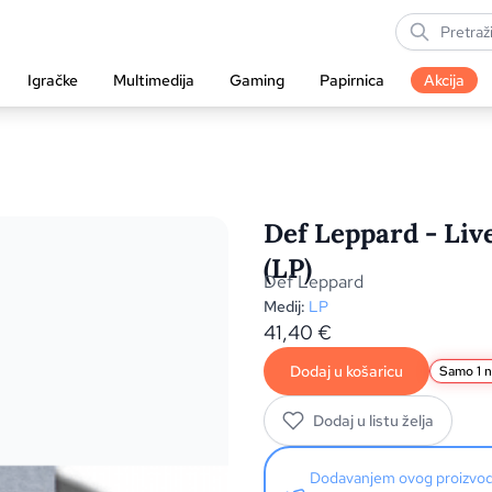
Igračke
Multimedija
Gaming
Papirnica
Akcija
Def Leppard - Live
(LP)
Def Leppard
Medij:
LP
41,40
€
Dodaj u košaricu
Samo 1 n
Dodaj u listu želja
Dodavanjem ovog proizv