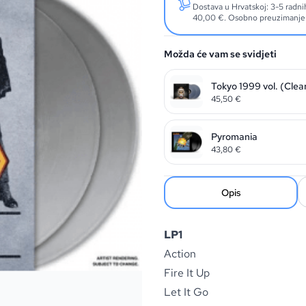
Dostava u Hrvatskoj: 3-5 radn
40,00 €. Osobno preuzimanje: 
Možda će vam se svidjeti
Tokyo 1999 vol. (Clear
45,50
€
Pyromania
43,80
€
Opis
LP1
Action
Fire It Up
Let It Go