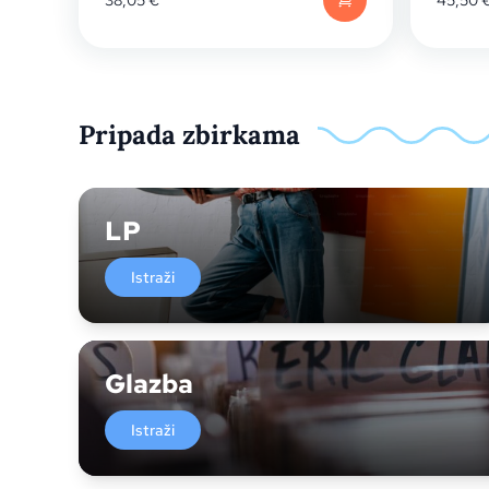
38,05
€
45,50
Pripada zbirkama
LP
Istraži
Glazba
Istraži