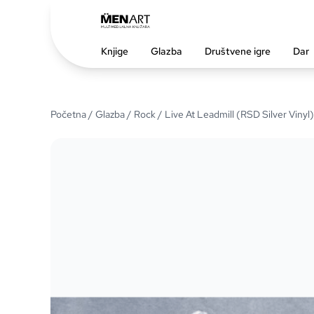
Knjige
Glazba
Društvene igre
Dar
Početna
/
Glazba
/
Rock
/ Live At Leadmill (RSD Silver Vinyl)