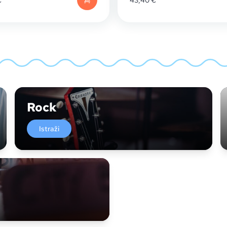
€
43,40
€
Rock
Istraži