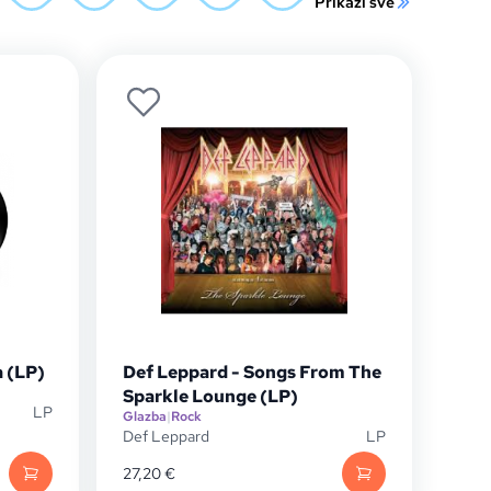
Prikaži sve
 (LP)
Def Leppard - Songs From The
Sparkle Lounge (LP)
LP
Glazba
|
Rock
Def Leppard
LP
27,20
€