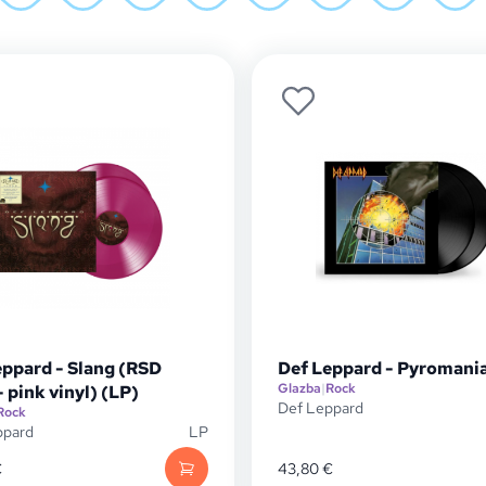
eppard - Slang (RSD
Def Leppard - Pyromania
Glazba
|
Rock
 pink vinyl) (LP)
Def Leppard
Rock
ppard
LP
€
43,80
€