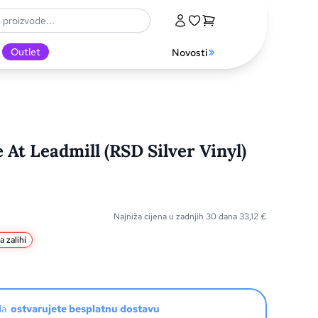
Outlet
Novosti
 At Leadmill (RSD Silver Vinyl)
Najniža cijena u zadnjih 30 dana
33,12
€
a zalihi
oda
ostvarujete besplatnu dostavu