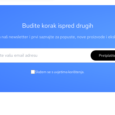
Budite korak ispred drugih
a naš newsletter i prvi saznajte za popuste, nove proizvode i ek
Pretplatit
Slažem se s uvjetima korištenja.