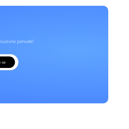
skluzivne ponude!
e se