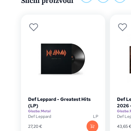
Slični proizvodi
Def Leppard - Greatest Hits
Def L
(LP)
2026 -
Glazba
|
Metal
Glazba
|
Def Leppard
LP
Def Le
27,20
€
43,65