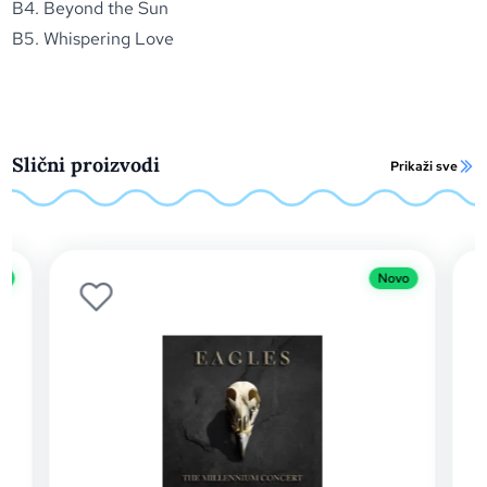
B4. Beyond the Sun
B5. Whispering Love
Slični proizvodi
Prikaži sve
o
Novo