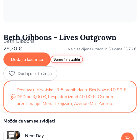
Beth Gibbons - Lives Outgrown
Beth Gibbons
29,70
€
Najniža cijena u zadnjih 30 dana
23,76
€
Dodaj u košaricu
Samo 1 na zalihi
Dodaj u listu želja
Dostava u Hrvatskoj: 3-5 radnih dana. Box Now od 0,99 €,
DPD od 3,00 €, besplatno iznad 40,00 €. Osobno
preuzimanje: Menart knjižara, Avenue Mall Zagreb.
Možda će vam se svidjeti
Next Day