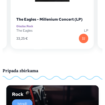
The Eagles - Millenium Concert (LP)
Glazba
|
Rock
G
P
The Eagles
LP
C
33,25
€
Pripada zbirkama
Rock
Istraži