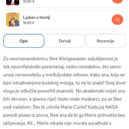
18,90
€
Ljubav u teoriji
18,90
€
Opis
Detalji
Recenzije
Za neuroznanstvenicu Bee Königswasser zaljubljenost je
tek neurofiziološki poremećaj, nešto nestabilno, što samo
unosi neravnotežu u međuljudske odnose. Kako ona, koja se
bavi istraživanjima ljudskog mozga, to ne bi znala? Svoj život
stoga je odlučila posvetiti znanosti. No akademski svijet zna
biti okrutan, a glavnu riječ često vode muškarci, pa se Bee
vodi načelom: Što bi učinila Marie Curie? Kada joj NASA
ponudi posao iz snova, Bee zna da bi ga Marie prihvatila bez
oklijevanja. Ali… Marie nikada nije morala surađivati s