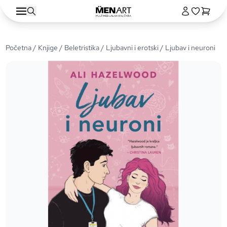
Početna
/
Knjige
/
Beletristika
/
Ljubavni i erotski
/ Ljubav i neuroni