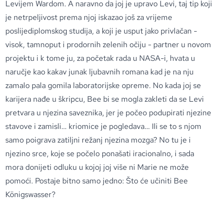
Levijem Wardom. A naravno da joj je upravo Levi, taj tip koji
je netrpeljivost prema njoj iskazao još za vrijeme
poslijediplomskog studija, a koji je usput jako privlačan -
visok, tamnoput i prodornih zelenih očiju - partner u novom
projektu i k tome ju, za početak rada u NASA-i, hvata u
naručje kao kakav junak ljubavnih romana kad je na nju
zamalo pala gomila laboratorijske opreme. No kada joj se
karijera nađe u škripcu, Bee bi se mogla zakleti da se Levi
pretvara u njezina saveznika, jer je počeo podupirati njezine
stavove i zamisli… kriomice je pogledava… Ili se to s njom
samo poigrava zatiljni režanj njezina mozga? No tu je i
njezino srce, koje se počelo ponašati iracionalno, i sada
mora donijeti odluku u kojoj joj više ni Marie ne može
pomoći. Postaje bitno samo jedno: Što će učiniti Bee
Königswasser?