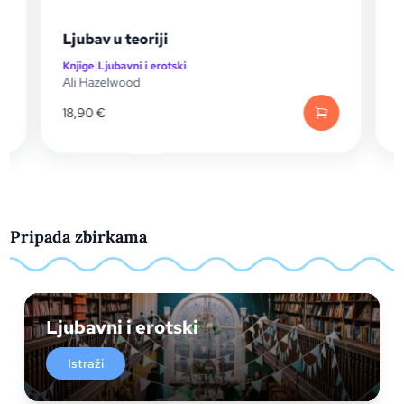
Ljubav u teoriji
Knjige
|
Ljubavni i erotski
K
Ali Hazelwood
A
18,90
€
Pripada zbirkama
Ljubavni i erotski
Istraži