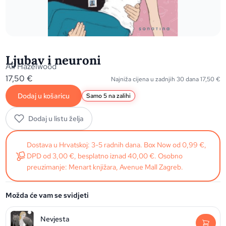
Ljubav i neuroni
Ali Hazelwood
17,50
€
Najniža cijena u zadnjih 30 dana
17,50
€
Dodaj u košaricu
Samo 5 na zalihi
Dodaj u listu želja
Dostava u Hrvatskoj: 3-5 radnih dana. Box Now od 0,99 €,
DPD od 3,00 €, besplatno iznad 40,00 €. Osobno
preuzimanje: Menart knjižara, Avenue Mall Zagreb.
Možda će vam se svidjeti
Nevjesta