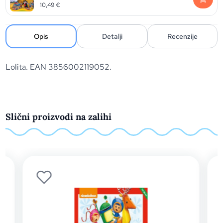
10,49
€
Opis
Detalji
Recenzije
Lolita. EAN 3856002119052.
Slični proizvodi na zalihi