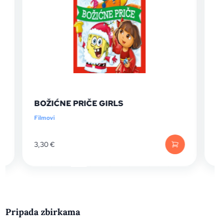
BOŽIĆNE PRIČE GIRLS
Filmovi
F
3,30
€
1
Pripada zbirkama