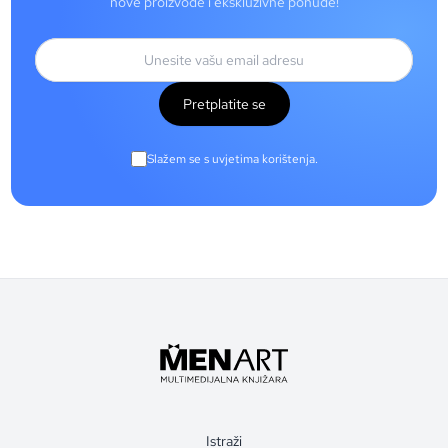
nove proizvode i ekskluzivne ponude!
Pretplatite se
Slažem se s uvjetima korištenja.
Istraži