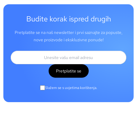
Budite korak ispred drugih
Pretplatite se na naš newsletter i prvi saznajte za popuste,
nove proizvode i ekskluzivne ponude!
Pretplatite se
Slažem se s uvjetima korištenja.