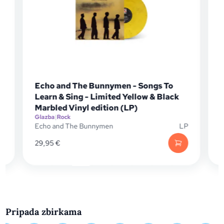
Echo and The Bunnymen - Songs To
Learn & Sing - Limited Yellow & Black
G
Marbled Vinyl edition (LP)
P
G
Glazba
|
Rock
Echo and The Bunnymen
LP
29,95
€
Pripada zbirkama