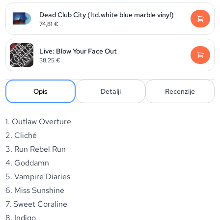
Dead Club City (ltd.white blue marble vinyl)
74,81
€
Live: Blow Your Face Out
38,25
€
Opis
Detalji
Recenzije
1. Outlaw Overture
2. Cliché
3. Run Rebel Run
4. Goddamn
5. Vampire Diaries
6. Miss Sunshine
7. Sweet Coraline
8. Indigo