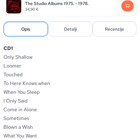
The Studio Albums 1975. - 1978.
34,90
€
Opis
Detalji
Recenzije
CD1
Only Shallow
Loomer
Touched
To Here Knows when
When You Sleep
I Only Said
Come in Alone
Sometimes
Blown a Wish
What You Want