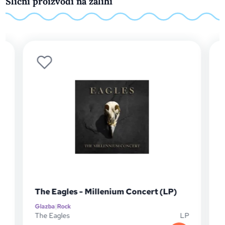
Slični proizvodi na zalihi
The Eagles - Millenium Concert (LP)
C
Glazba
|
Rock
Gl
The Eagles
LP
Co