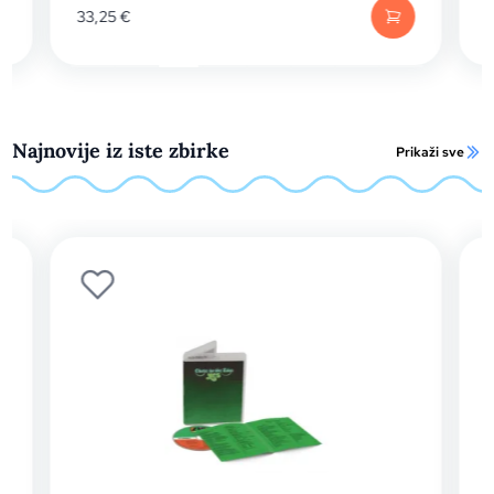
33,25
€
4
Najnovije iz iste zbirke
Prikaži sve