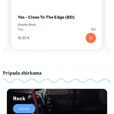
Yes - Close To The Edge (BD)
Glazba
|
Rock
G
P
Yes
BD
Y
19,95
€
Pripada zbirkama
Rock
Istraži