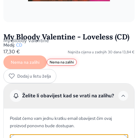
My Bloody Valentine - Loveless (CD)
My Bloody Valentine
Medij:
CD
17,30
€
Najniža cijena u zadnjih 30 dana
13,84
€
Nema na zalihi
Nema na zalihi
Dodaj u listu želja
Želite li obavijest kad se vrati na zalihu?
Poslat ćemo vam jednu kratku email obavijest čim ovaj
proizvod ponovno bude dostupan.