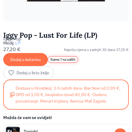
Iggy Pop - Lust For Life (LP)
Iggy Pop
Medij:
LP
27,20
€
Najniža cijena u zadnjih 30 dana
27,20
€
Dodaj u košaricu
Samo 1 na zalihi
Dodaj u listu želja
Dostava u Hrvatskoj: 3-5 radnih dana. Box Now od 0,99 €,
DPD od 3,00 €, besplatno iznad 40,00 €. Osobno
preuzimanje: Menart knjižara, Avenue Mall Zagreb.
Možda će vam se svidjeti
Tonight