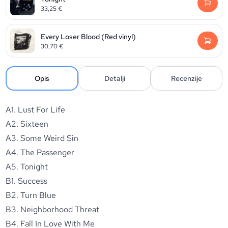
33,25
€
Every Loser Blood (Red vinyl)
30,70
€
Opis
Detalji
Recenzije
A1. Lust For Life
A2. Sixteen
A3. Some Weird Sin
A4. The Passenger
A5. Tonight
B1. Success
B2. Turn Blue
B3. Neighborhood Threat
B4. Fall In Love With Me