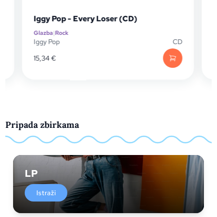
Iggy Pop - Every Loser (CD)
Glazba
|
Rock
G
D
Iggy Pop
CD
I
15,34
€
Pripada zbirkama
LP
Istraži