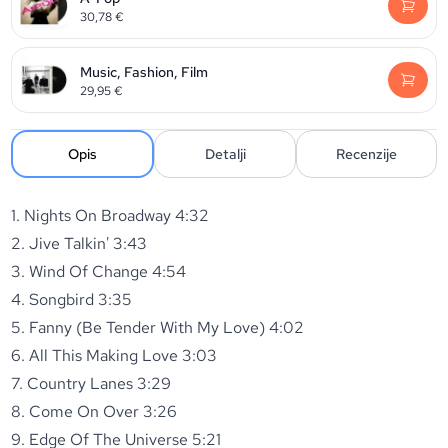
30,78
€
Music, Fashion, Film
29,95
€
Opis
Detalji
Recenzije
1. Nights On Broadway 4:32
2. Jive Talkin' 3:43
3. Wind Of Change 4:54
4. Songbird 3:35
5. Fanny (Be Tender With My Love) 4:02
6. All This Making Love 3:03
7. Country Lanes 3:29
8. Come On Over 3:26
9. Edge Of The Universe 5:21