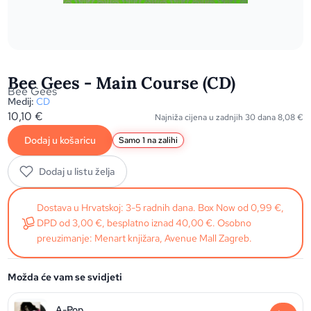
Bee Gees - Main Course (CD)
Bee Gees
Medij:
CD
10,10
€
Najniža cijena u zadnjih 30 dana
8,08
€
Dodaj u košaricu
Samo 1 na zalihi
Dodaj u listu želja
Dostava u Hrvatskoj: 3-5 radnih dana. Box Now od 0,99 €,
DPD od 3,00 €, besplatno iznad 40,00 €. Osobno
preuzimanje: Menart knjižara, Avenue Mall Zagreb.
Možda će vam se svidjeti
A-Pop