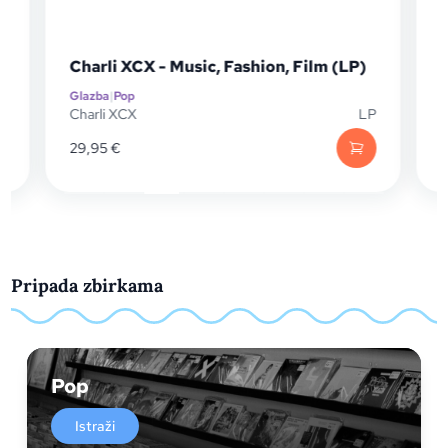
Charli XCX - Music, Fashion, Film (LP)
Glazba
|
Pop
G
D
Charli XCX
LP
C
29,95
€
2
Pripada zbirkama
Pop
Istraži