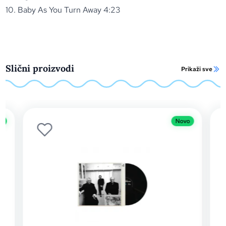
10. Baby As You Turn Away 4:23
Slični proizvodi
Prikaži sve
o
Novo