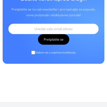
Pretplatite se na naš newsletter i prvi saznajte za popuste,
nove proizvode i ekskluzivne ponude!
Pretplatite se
Slažem se s uvjetima korištenja.