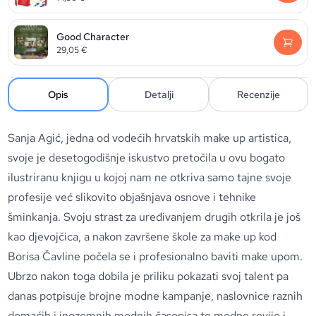
Good Character
29,05
€
Opis
Detalji
Recenzije
Sanja Agić, jedna od vodećih hrvatskih make up artistica,
svoje je desetogodišnje iskustvo pretočila u ovu bogato
ilustriranu knjigu u kojoj nam ne otkriva samo tajne svoje
profesije već slikovito objašnjava osnove i tehnike
šminkanja. Svoju strast za uređivanjem drugih otkrila je još
kao djevojčica, a nakon završene škole za make up kod
Borisa Čavline počela se i profesionalno baviti make upom.
Ubrzo nakon toga dobila je priliku pokazati svoj talent pa
danas potpisuje brojne modne kampanje, naslovnice raznih
domaćih i inozemnih modnih časopisa te modne revije i