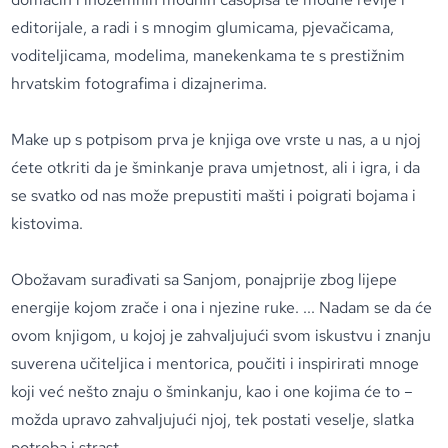
editorijale, a radi i s mnogim glumicama, pjevačicama,
voditeljicama, modelima, manekenkama te s prestižnim
hrvatskim fotografima i dizajnerima.
Make up s potpisom prva je knjiga ove vrste u nas, a u njoj
ćete otkriti da je šminkanje prava umjetnost, ali i igra, i da
se svatko od nas može prepustiti mašti i poigrati bojama i
kistovima.
Obožavam surađivati sa Sanjom, ponajprije zbog lijepe
energije kojom zrače i ona i njezine ruke. ... Nadam se da će
ovom knjigom, u kojoj je zahvaljujući svom iskustvu i znanju
suverena učiteljica i mentorica, poučiti i inspirirati mnoge
koji već nešto znaju o šminkanju, kao i one kojima će to –
možda upravo zahvaljujući njoj, tek postati veselje, slatka
potreba i strast.