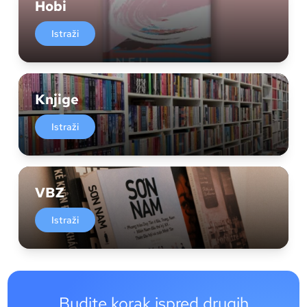
Hobi
Istraži
Knjige
Istraži
VBZ
Istraži
Budite korak ispred drugih