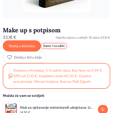
Make up s potpisom
33,18
€
Najniža cijena u zadnjih 30 dana
33,18
€
Dodaj u košaricu
Samo 1 na zalihi
Dodaj u listu želja
Dostava u Hrvatskoj: 3-5 radnih dana. Box Now od 0,99 €,
DPD od 3,00 €, besplatno iznad 40,00 €. Osobno
preuzimanje: Menart knjižara, Avenue Mall Zagreb.
Možda će vam se svidjeti
Klub za rješavanje misterioznih ubojstava: Ubojstvo u selu
14,90
€