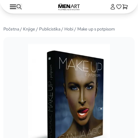
Početna
/
Knjige
/
Publicistika
/
Hobi
/ Make up s potpisom