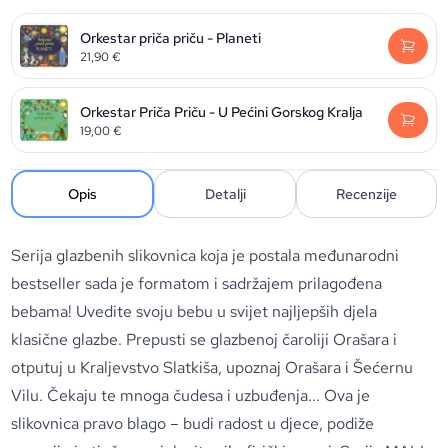
Orkestar priča priču - Planeti
21,90
€
Orkestar Priča Priču - U Pećini Gorskog Kralja
19,00
€
Opis
Detalji
Recenzije
Serija glazbenih slikovnica koja je postala međunarodni
bestseller sada je formatom i sadržajem prilagođena
bebama! Uvedite svoju bebu u svijet najljepših djela
klasične glazbe. Prepusti se glazbenoj čaroliji Orašara i
otputuj u Kraljevstvo Slatkiša, upoznaj Orašara i Šećernu
Vilu. Čekaju te mnoga čudesa i uzbuđenja... Ova je
slikovnica pravo blago – budi radost u djece, podiže