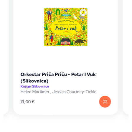
Orkestar Priča Priču - Petar I Vuk
(Slikovnica)
Knjige
|
Slikovnice
K
Helen Mortimer
,
Jessica Courtney-Tickle
J
19,00
€