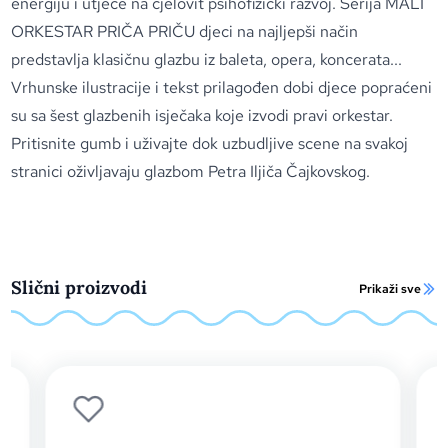
energiju i utječe na cjelovit psihofizički razvoj. Serija MALI
ORKESTAR PRIČA PRIČU djeci na najljepši način
predstavlja klasičnu glazbu iz baleta, opera, koncerata...
Vrhunske ilustracije i tekst prilagođen dobi djece popraćeni
su sa šest glazbenih isječaka koje izvodi pravi orkestar.
Pritisnite gumb i uživajte dok uzbudljive scene na svakoj
stranici oživljavaju glazbom Petra Iljiča Čajkovskog.
Slični proizvodi
Prikaži sve