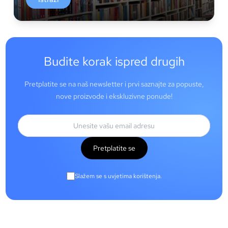
Budite korak ispred drugih
Pretplatite se na naš newsletter i prvi saznajte za popuste,
nove proizvode i ekskluzivne ponude!
Pretplatite se
Slažem se s uvjetima korištenja.