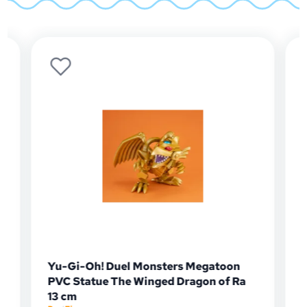
Yu-Gi-Oh! Duel Monsters Megatoon
PVC Statue The Winged Dragon of Ra
D
13 cm