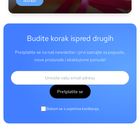
Istraži
Budite korak ispred drugih
Pretplatite se na naš newsletter i prvi saznajte za popuste,
nove proizvode i ekskluzivne ponude!
Pretplatite se
Slažem se s uvjetima korištenja.