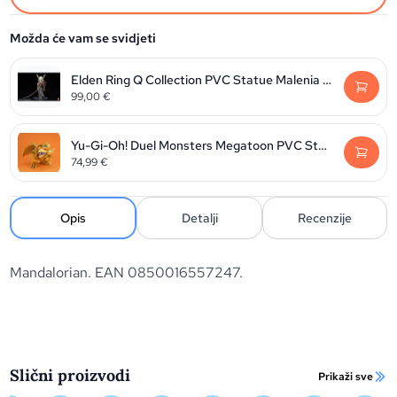
Možda će vam se svidjeti
Elden Ring Q Collection PVC Statue Malenia Blade of Miquella 15 cm
99,00
€
Yu-Gi-Oh! Duel Monsters Megatoon PVC Statue The Winged Dragon of Ra 13 cm
74,99
€
Opis
Detalji
Recenzije
Mandalorian. EAN 0850016557247.
Slični proizvodi
Prikaži sve