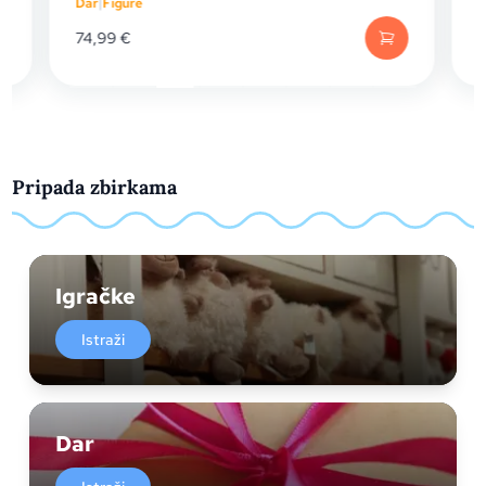
Dar
|
Figure
74,99
€
Pripada zbirkama
Igračke
Istraži
Dar