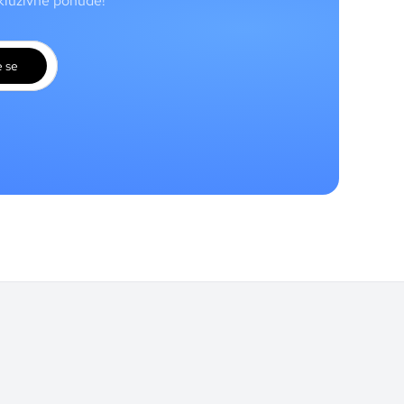
skluzivne ponude!
e se