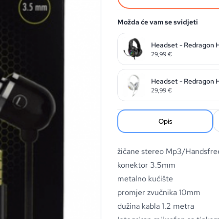
Možda će vam se svidjeti
Headset - Redragon 
29,99
€
Headset - Redragon 
29,99
€
Opis
žičane stereo Mp3/Handsfree
konektor 3.5mm
metalno kućište
promjer zvučnika 10mm
dužina kabla 1.2 metra