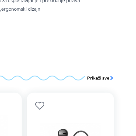
 za uspostavljanje i prekidanje poziva
i,ergonomski dizajn
Prikaži sve