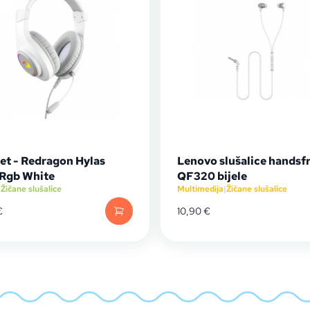
et - Redragon Hylas
Lenovo slušalice handsf
Rgb White
QF320 bijele
|
Žičane slušalice
Multimedija
|
Žičane slušalice
€
10,90
€