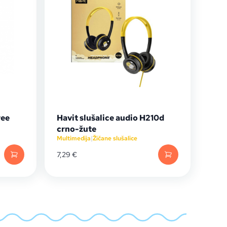
ree
Havit slušalice audio H210d
crno-žute
Multimedija
|
Žičane slušalice
7,29
€