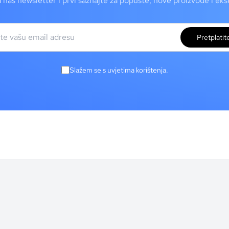
a naš newsletter i prvi saznajte za popuste, nove proizvode i ek
Pretplatit
Slažem se s uvjetima korištenja.