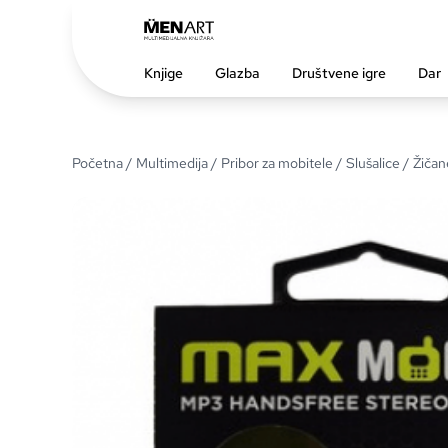
Knjige
Glazba
Društvene igre
Dar
Početna
/
Multimedija
/
Pribor za mobitele
/
Slušalice
/
Žičan