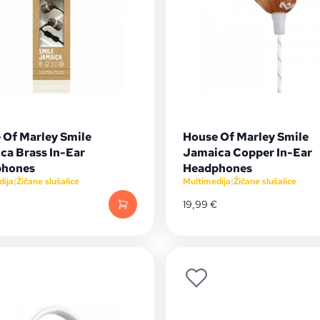
 Of Marley Smile
House Of Marley Smile
ca Brass In-Ear
Jamaica Copper In-Ear
phones
Headphones
dija
|
Žičane slušalice
Multimedija
|
Žičane slušalice
19,99
€