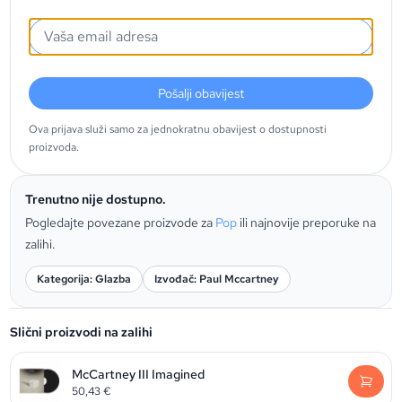
Pošalji obavijest
Ova prijava služi samo za jednokratnu obavijest o dostupnosti
proizvoda.
Trenutno nije dostupno.
Pogledajte povezane proizvode za
Pop
ili najnovije preporuke na
zalihi.
Kategorija: Glazba
Izvođač: Paul Mccartney
Slični proizvodi na zalihi
McCartney III Imagined
50,43
€