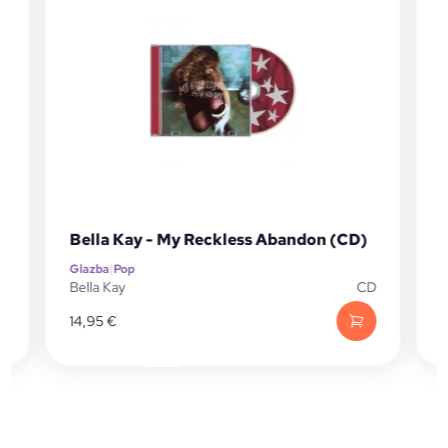
Bella Kay - My Reckless Abandon (CD)
C
Glazba
|
Pop
Gl
Bella Kay
CD
Ch
14,95
€
21