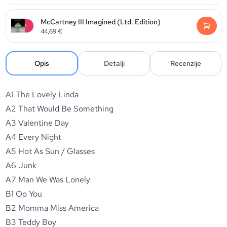
McCartney III Imagined (Ltd. Edition)
44,69
€
Opis
Detalji
Recenzije
A1 The Lovely Linda
A2 That Would Be Something
A3 Valentine Day
A4 Every Night
A5 Hot As Sun / Glasses
A6 Junk
A7 Man We Was Lonely
B1 Oo You
B2 Momma Miss America
B3 Teddy Boy