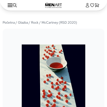
Početna
/
Glazba
/
Rock
/ McCartney (RSD 2020)