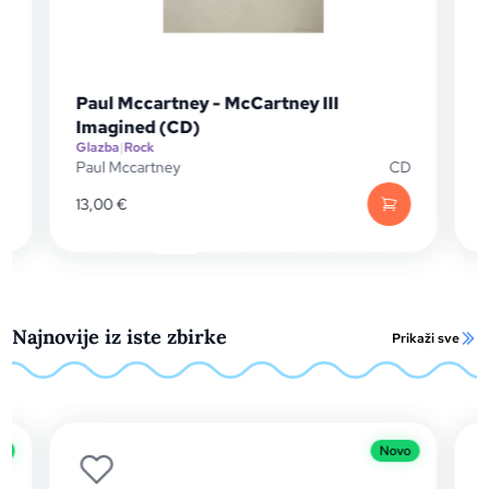
Paul Mccartney - McCartney III
Mai
Imagined (CD)
Glazba
|
Rock
Glaz
Paul Mccartney
CD
Mais
13,00
€
14,9
Najnovije iz iste zbirke
Prikaži sve
Novo