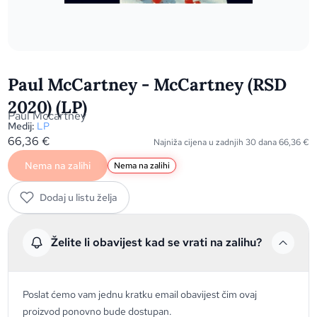
Paul McCartney - McCartney (RSD
2020) (LP)
Paul Mccartney
Medij:
LP
66,36
€
Najniža cijena u zadnjih 30 dana
66,36
€
Nema na zalihi
Nema na zalihi
Dodaj u listu želja
Želite li obavijest kad se vrati na zalihu?
Poslat ćemo vam jednu kratku email obavijest čim ovaj
proizvod ponovno bude dostupan.