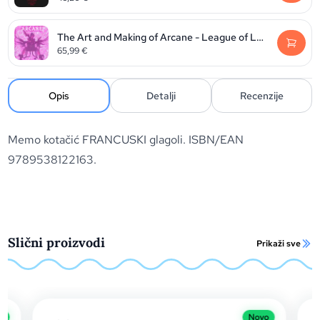
The Art and Making of Arcane - League of Legends
65,99
€
Opis
Detalji
Recenzije
Memo kotačić FRANCUSKI glagoli. ISBN/EAN
9789538122163.
Slični proizvodi
Prikaži sve
o
Novo