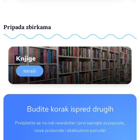
Pripada zbirkama
Knjige
Istraži
Budite korak ispred drugih
Pretplatite se na naš newsletter i prvi saznajte za popuste,
nove proizvode i ekskluzivne ponude!