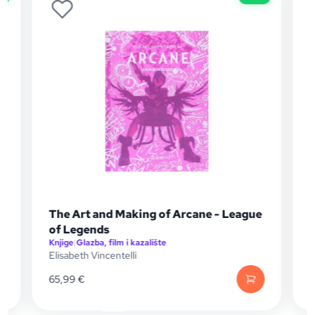
The Art and Making of Arcane - League
of Legends
Knjige
|
Glazba, film i kazalište
K
Elisabeth Vincentelli
M
65,99
€
1