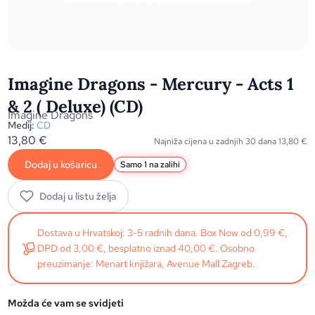
Imagine Dragons - Mercury - Acts 1
& 2 ( Deluxe) (CD)
Imagine Dragons
Medij:
CD
13,80
€
Najniža cijena u zadnjih 30 dana
13,80
€
Dodaj u košaricu
Samo 1 na zalihi
Dodaj u listu želja
Dostava u Hrvatskoj: 3-5 radnih dana. Box Now od 0,99 €,
DPD od 3,00 €, besplatno iznad 40,00 €. Osobno
preuzimanje: Menart knjižara, Avenue Mall Zagreb.
Možda će vam se svidjeti