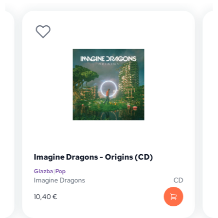
Imagine Dragons - Origins (CD)
Glazba
|
Pop
G
P
Imagine Dragons
CD
I
10,40
€