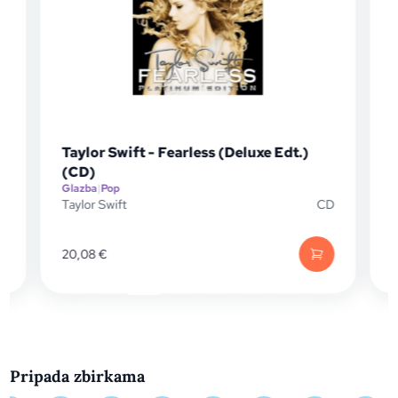
Taylor Swift - Fearless (Deluxe Edt.)
(CD)
Glazba
|
Pop
G
D
Taylor Swift
CD
T
20,08
€
Pripada zbirkama