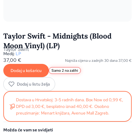
Taylor Swift - Midnights (Blood
Moon Vinyl) (LP)
Taylor Swift
Medij:
LP
37,00
€
Najniža cijena u zadnjih 30 dana
37,00
€
Dodaj u košaricu
Samo 2 na zalihi
Dodaj u listu želja
Dostava u Hrvatskoj: 3-5 radnih dana. Box Now od 0,99 €,
DPD od 3,00 €, besplatno iznad 40,00 €. Osobno
preuzimanje: Menart knjižara, Avenue Mall Zagreb.
Možda će vam se svidjeti