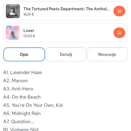
The Tortured Poets Department: The Anthology
16,10
€
Lover
13,03
€
Opis
Detalji
Recenzije
A1. Lavender Haze
A2. Maroon
A3. Anti-Hero
A4. On the Beach
A5. You're On Your Own, Kid
A6. Midnight Rain
A7. Question...
B1. Vigilante Shit