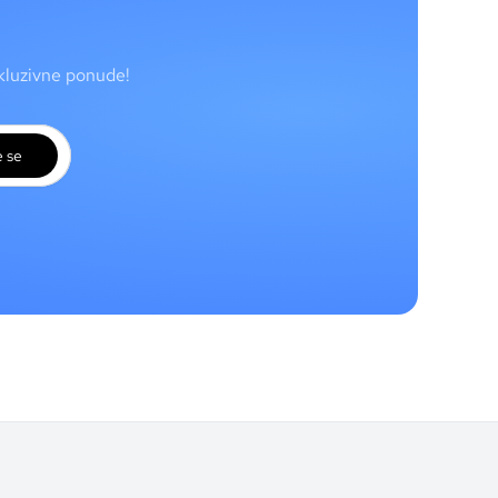
skluzivne ponude!
e se