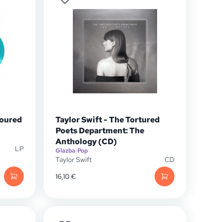
loured
Taylor Swift - The Tortured
Poets Department: The
Anthology (CD)
LP
Glazba
|
Pop
Taylor Swift
CD
16,10
€