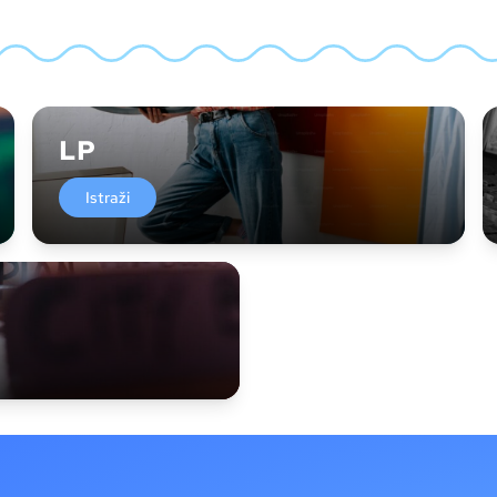
LP
Istraži