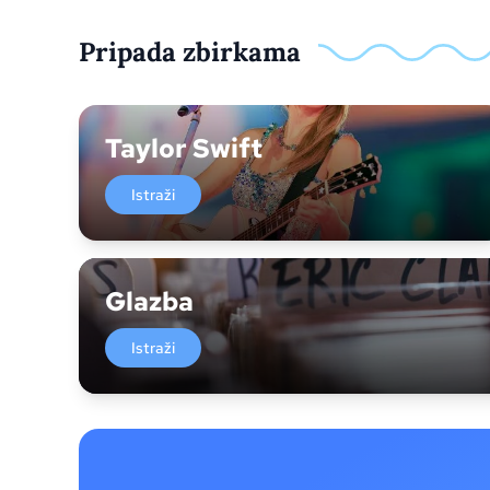
Pripada zbirkama
Taylor Swift
Istraži
Glazba
Istraži