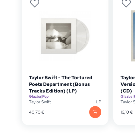
Taylor Swift - The Tortured
Taylor
Poets Department (Bonus
Versio
Tracks Edition) (LP)
(CD)
Glazba
|
Pop
Glazba
|
Taylor Swift
LP
Taylor 
40,70
€
16,10
€