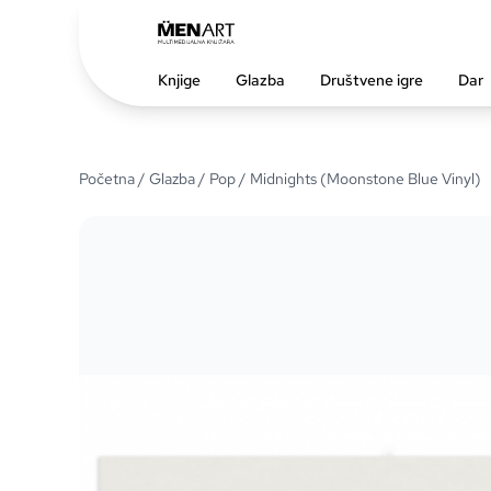
Knjige
Glazba
Društvene igre
Dar
Početna
/
Glazba
/
Pop
/ Midnights (Moonstone Blue Vinyl)