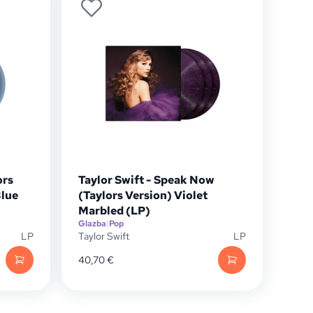
ors
Taylor Swift - Speak Now
Blue
(Taylors Version) Violet
Marbled (LP)
Glazba
|
Pop
LP
Taylor Swift
LP
40,70
€