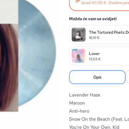
iznad 40,00 €. Osobno pre
Možda će vam se svidjeti
The Tortured Poets 
16,10
€
Lover
13,03
€
Opis
Lavender Haze
Maroon
Anti-hero
Snow On the Beach (Feat. L
You're On Your Own, Kid