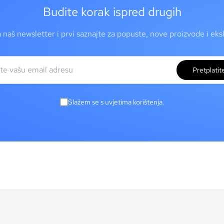
Budite korak ispred drugih
a naš newsletter i prvi saznajte za popuste, nove proizvode i ek
Pretplatit
Slažem se s uvjetima korištenja.