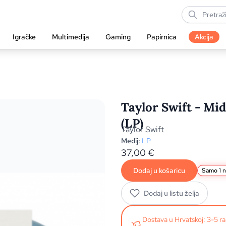
Igračke
Multimedija
Gaming
Papirnica
Akcija
Taylor Swift - Mi
(LP)
Taylor Swift
Medij:
LP
37,00
€
Dodaj u košaricu
Samo 1 n
Dodaj u listu želja
Dostava u Hrvatskoj: 3-5 