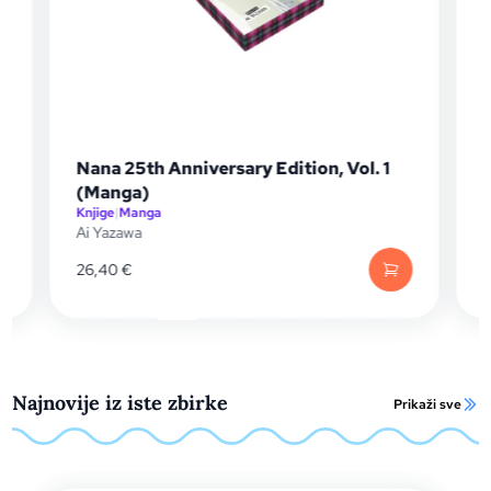
Nana 25th Anniversary Edition, Vol. 1
(Manga)
Knjige
|
Manga
K
Ai Yazawa
L
26,40
€
2
Najnovije iz iste zbirke
Prikaži sve