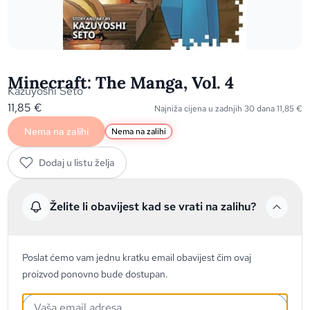
Minecraft: The Manga, Vol. 4
Kazuyoshi Seto
11,85
€
Najniža cijena u zadnjih 30 dana
11,85
€
Nema na zalihi
Nema na zalihi
Dodaj u listu želja
Želite li obavijest kad se vrati na zalihu?
Poslat ćemo vam jednu kratku email obavijest čim ovaj
proizvod ponovno bude dostupan.