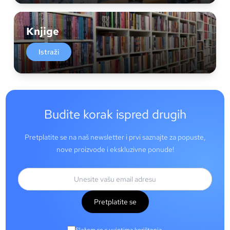
Knjige
Istraži
Budite korak ispred drugih
Pretplatite se na naš newsletter i prvi saznajte za popuste,
nove proizvode i ekskluzivne ponude!
Pretplatite se