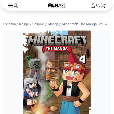
Početna
/
Knjige
/
Stripovi
/
Manga
/ Minecraft: The Manga, Vol. 4