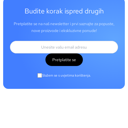
Budite korak ispred drugih
Pretplatite se na naš newsletter i prvi saznajte za popuste,
nove proizvode i ekskluzivne ponude!
Pretplatite se
Slažem se s uvjetima korištenja.