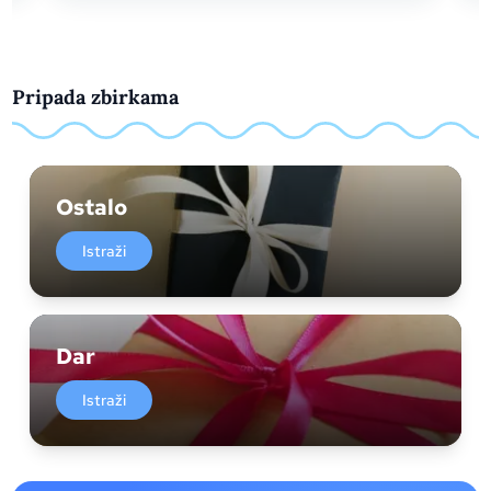
Pripada zbirkama
Ostalo
Istraži
Dar
Istraži