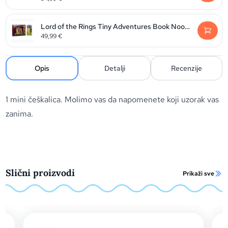
Lord of the Rings Tiny Adventures Book Nook Mini Diorama Minas Tirith 23 cm
49,99
€
Opis
Detalji
Recenzije
1 mini češkalica. Molimo vas da napomenete koji uzorak vas
zanima.
Slični proizvodi
Prikaži sve