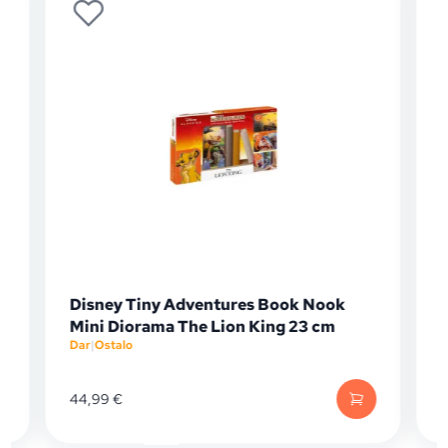
Disney Tiny Adventures Book Nook
Mini Diorama The Lion King 23 cm
Dar
|
Ostalo
D
44,99
€