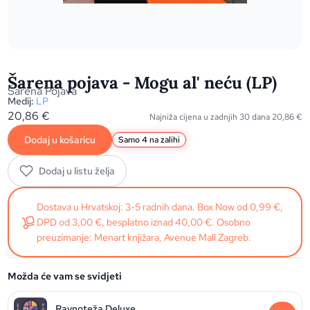
Šarena pojava - Mogu al' neću (LP)
Šarena Pojava
Medij:
LP
20,86
€
Najniža cijena u zadnjih 30 dana
20,86
€
Dodaj u košaricu
Samo 4 na zalihi
Dodaj u listu želja
Dostava u Hrvatskoj: 3-5 radnih dana. Box Now od 0,99 €,
DPD od 3,00 €, besplatno iznad 40,00 €. Osobno
preuzimanje: Menart knjižara, Avenue Mall Zagreb.
Možda će vam se svidjeti
Ravnoteža Deluxe