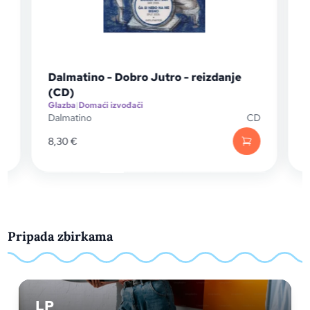
Dalmatino - Dobro Jutro - reizdanje
(CD)
Glazba
|
Domaći izvođači
G
D
Dalmatino
CD
V
8,30
€
Pripada zbirkama
LP