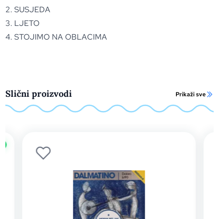
2. SUSJEDA
3. LJETO
4. STOJIMO NA OBLACIMA
Slični proizvodi
Prikaži sve
o