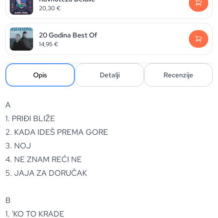
20,30
€
20 Godina Best Of
14,95
€
Opis
Detalji
Recenzije
A
1. PRIĐI BLIŽE
2. KADA IDEŠ PREMA GORE
3. NOJ
4. NE ZNAM REĆI NE
5. JAJA ZA DORUČAK
B
1. 'KO TO KRADE