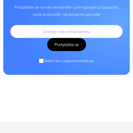
Pretplatite se na naš newsletter i prvi saznajte za popuste,
nove proizvode i ekskluzivne ponude!
Pretplatite se
Slažem se s uvjetima korištenja.