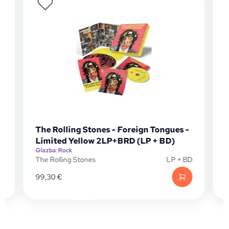
The Rolling Stones - Foreign Tongues -
Limited Yellow 2LP+BRD (LP + BD)
Glazba
|
Rock
G
P
The Rolling Stones
LP + BD
T
99,30
€