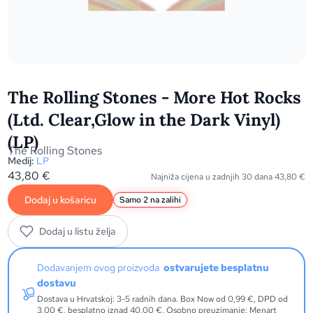
The Rolling Stones - More Hot Rocks
(Ltd. Clear,Glow in the Dark Vinyl)
(LP)
The Rolling Stones
Medij:
LP
43,80
€
Najniža cijena u zadnjih 30 dana
43,80
€
Dodaj u košaricu
Samo 2 na zalihi
Dodaj u listu želja
Dodavanjem ovog proizvoda
ostvarujete besplatnu
dostavu
Dostava u Hrvatskoj: 3-5 radnih dana. Box Now od 0,99 €, DPD od
3,00 €, besplatno iznad 40,00 €. Osobno preuzimanje: Menart