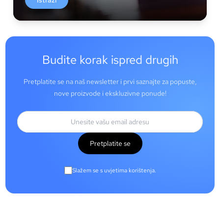
Istraži
Budite korak ispred drugih
Pretplatite se na naš newsletter i prvi saznajte za popuste,
nove proizvode i ekskluzivne ponude!
Pretplatite se
Slažem se s uvjetima korištenja.