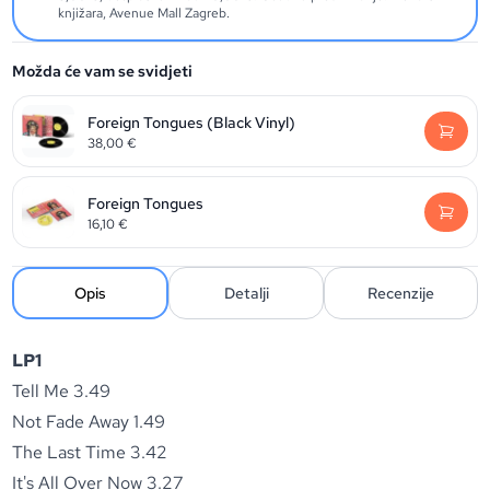
knjižara, Avenue Mall Zagreb.
Možda će vam se svidjeti
Foreign Tongues (Black Vinyl)
38,00
€
Foreign Tongues
16,10
€
Opis
Detalji
Recenzije
LP1
Tell Me 3.49
Not Fade Away 1.49
The Last Time 3.42
It's All Over Now 3.27