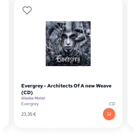
vergrey - Architects Of A new Weave
Warning - 
CD)
lazba
|
Metal
Glazba
|
Metal
vergrey
CD
Warning
3,35
€
20,05
€