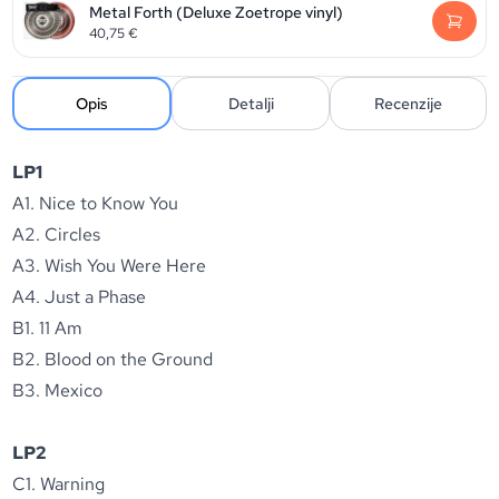
Metal Forth (Deluxe Zoetrope vinyl)
40,75
€
Opis
Detalji
Recenzije
LP1
A1. Nice to Know You
A2. Circles
A3. Wish You Were Here
A4. Just a Phase
B1. 11 Am
B2. Blood on the Ground
B3. Mexico
LP2
C1. Warning