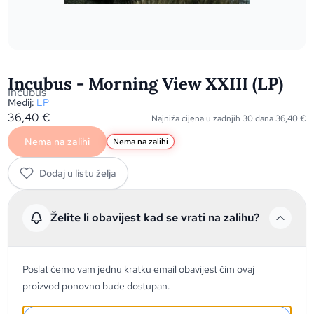
Incubus - Morning View XXIII (LP)
Incubus
Medij:
LP
36,40
€
Najniža cijena u zadnjih 30 dana
36,40
€
Nema na zalihi
Nema na zalihi
Dodaj u listu želja
Želite li obavijest kad se vrati na zalihu?
Poslat ćemo vam jednu kratku email obavijest čim ovaj
proizvod ponovno bude dostupan.