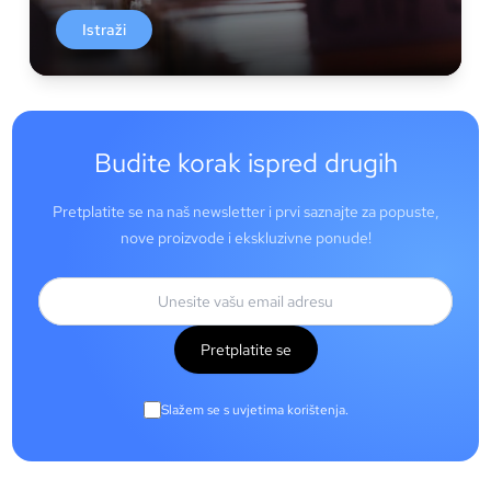
Istraži
Budite korak ispred drugih
Pretplatite se na naš newsletter i prvi saznajte za popuste,
nove proizvode i ekskluzivne ponude!
Pretplatite se
Slažem se s uvjetima korištenja.