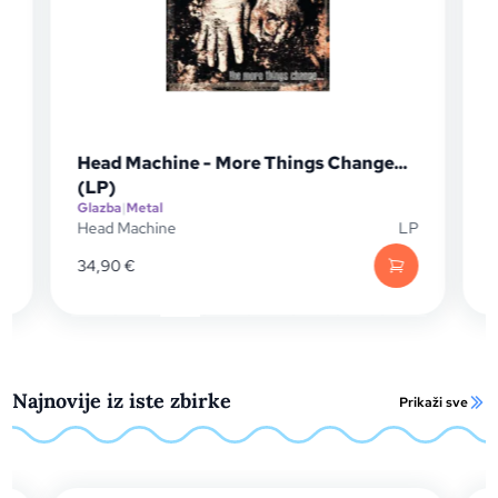
d Machine - More Things Change...
Korn - Sereni
)
ba
|
Metal
Glazba
|
Metal
 Machine
LP
Korn
90
€
24,95
€
Najnovije iz iste zbirke
Prikaži sve