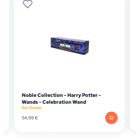
Noble Collection - Harry Potter -
m
Wands - Celebration Wand
Dar
|
Ostalo
D
54,99
€