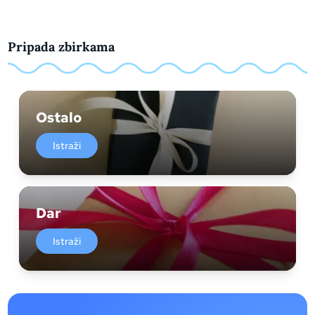
Pripada zbirkama
Ostalo
Istraži
Dar
Istraži