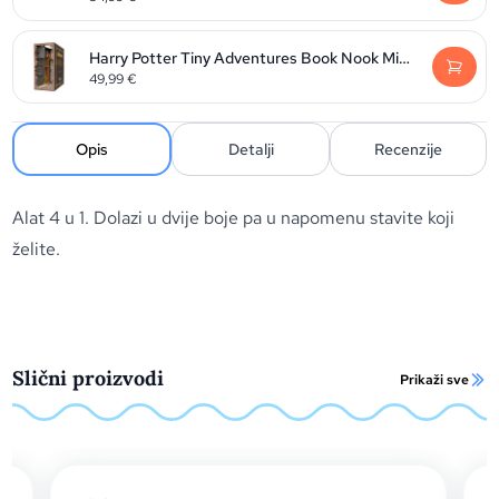
Harry Potter Tiny Adventures Book Nook Mini Diorama Diagon Alley 23 cm
49,99
€
Opis
Detalji
Recenzije
Alat 4 u 1. Dolazi u dvije boje pa u napomenu stavite koji
želite.
Slični proizvodi
Prikaži sve