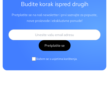
Budite korak ispred drugih
Pretplatite se na naš newsletter i prvi saznajte za popuste,
nove proizvode i ekskluzivne ponude!
Pretplatite se
Slažem se s uvjetima korištenja.