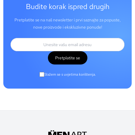
Budite korak ispred drugih
Pretplatite se na naš newsletter i prvi saznajte za popuste,
nove proizvode i ekskluzivne ponude!
Pretplatite se
Slažem se s uvjetima korištenja.