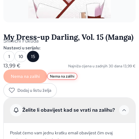
My Dress-up Darling, Vol. 15 (Manga)
Shinichi Fukuda
Nastavci u serijalu:
1
10
15
13,99
€
Najniža cijena u zadnjih 30 dana
13,99
€
Nema na zalihi
Nema na zalihi
Dodaj u listu želja
Želite li obavijest kad se vrati na zalihu?
Poslat ćemo vam jednu kratku email obavijest čim ovaj