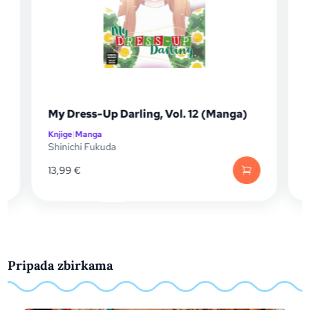
My Dress-Up Darling, Vol. 12 (Manga)
Knjige
|
Manga
K
Shinichi Fukuda
S
13,99
€
Pripada zbirkama