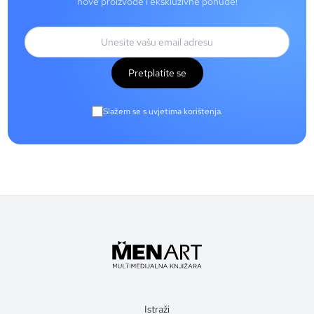
nove proizvode i ekskluzivne ponude!
Pretplatite se
Slažem se s uvjetima korištenja.
Istraži