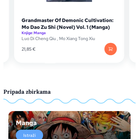
Grandmaster Of Demonic Cultivation:
Mo Dao Zu Shi (Novel) Vol. 1 (Manga)
Knjige
|
Manga
K
Luo Di Cheng Qiu
,
Mo Xiang Tong Xiu
K
21,85
€
1
Pripada zbirkama
Manga
Istraži