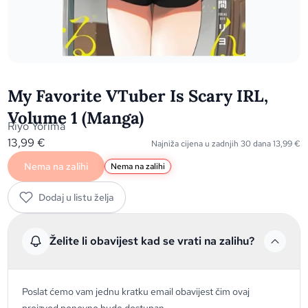
My Favorite VTuber Is Scary IRL,
Volume 1 (Manga)
Riyo Yorima
13,99
€
Najniža cijena u zadnjih 30 dana
13,99
€
Nema na zalihi
Nema na zalihi
Dodaj u listu želja
Želite li obavijest kad se vrati na zalihu?
Poslat ćemo vam jednu kratku email obavijest čim ovaj