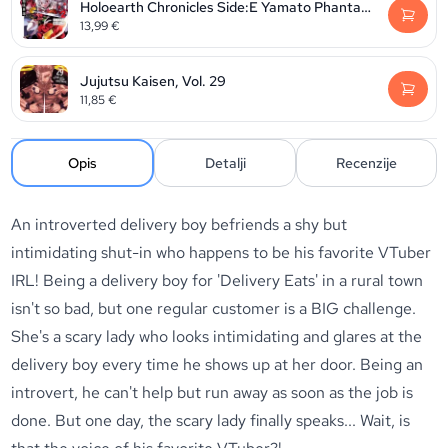
Holoearth Chronicles Side:E Yamato Phantasia, Volume 2
13,99
€
Jujutsu Kaisen, Vol. 29
11,85
€
Opis
Detalji
Recenzije
An introverted delivery boy befriends a shy but
intimidating shut-in who happens to be his favorite VTuber
IRL! Being a delivery boy for 'Delivery Eats' in a rural town
isn't so bad, but one regular customer is a BIG challenge.
She's a scary lady who looks intimidating and glares at the
delivery boy every time he shows up at her door. Being an
introvert, he can't help but run away as soon as the job is
done. But one day, the scary lady finally speaks... Wait, is