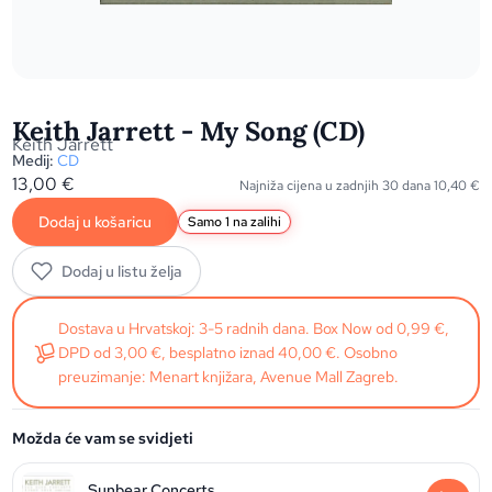
Keith Jarrett - My Song (CD)
Keith Jarrett
Medij:
CD
13,00
€
Najniža cijena u zadnjih 30 dana
10,40
€
Dodaj u košaricu
Samo 1 na zalihi
Dodaj u listu želja
Dostava u Hrvatskoj: 3-5 radnih dana. Box Now od 0,99 €,
DPD od 3,00 €, besplatno iznad 40,00 €. Osobno
preuzimanje: Menart knjižara, Avenue Mall Zagreb.
Možda će vam se svidjeti
Sunbear Concerts