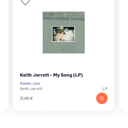
Keith Jarrett - My Song (LP)
Glazba
|
Jazz
G
P
Keith Jarrett
LP
K
21,60
€
8