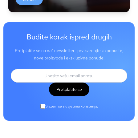
Budite korak ispred drugih
Pretplatite se na naš newsletter i prvi saznajte za popuste,
nove proizvode i ekskluzivne ponude!
Pretplatite se
Slažem se s uvjetima korištenja.