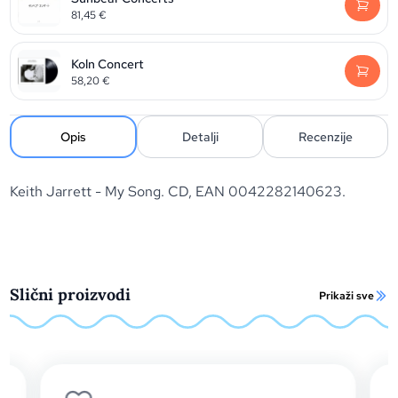
81,45
€
Koln Concert
58,20
€
Opis
Detalji
Recenzije
Keith Jarrett - My Song. CD, EAN 0042282140623.
Slični proizvodi
Prikaži sve