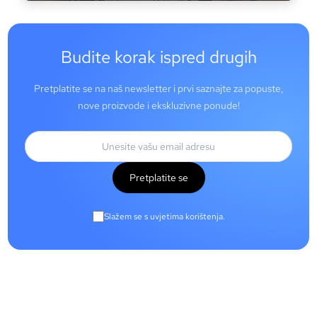
Budite korak ispred drugih
Pretplatite se na naš newsletter i prvi saznajte za popuste,
nove proizvode i ekskluzivne ponude!
Pretplatite se
Slažem se s uvjetima korištenja.