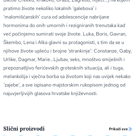
pratimo živote nekoliko lokalnih ‘galebova’ i
‘malomišćanskih’ cura od adolescencije nabrijane
hormonima do onih umornih i rezigniranih trenutaka kad
već počinjemo sumirati svoje živote. Luka, Boris, Gavran,
Škembo, Lena i Alka glavni su protagonisti, s tim da se u
njihove živote upleću i brojne ‘strankinje’: Constanze, Gaby,
Urlike, Dagmar, Marie…Ljubav, seks, mnoštvo smiješnih i
prepoznatljivo ferićevskih grotesknih situacija, ali i tuga,
melankolija i vječna borba sa životom koji nas uvijek nekako
‘zajebe’, a sve ispisano majstorskim rukopisom jednog od
najuvjerljivijih glasova hrvatske književnosti.
Slični proizvodi
Prikaži sve