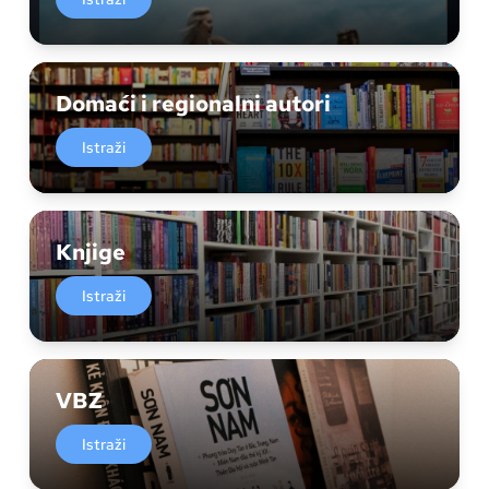
Domaći i regionalni autori
Istraži
Knjige
Istraži
VBZ
Istraži