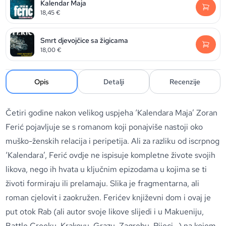
Kalendar Maja
18,45
€
Smrt djevojčice sa žigicama
18,00
€
Opis
Detalji
Recenzije
Četiri godine nakon velikog uspjeha ‘Kalendara Maja’ Zoran
Ferić pojavljuje se s romanom koji ponajviše nastoji oko
muško-ženskih relacija i peripetija. Ali za razliku od iscrpnog
‘Kalendara’, Ferić ovdje ne ispisuje kompletne živote svojih
likova, nego ih hvata u ključnim epizodama u kojima se ti
životi formiraju ili prelamaju. Slika je fragmentarna, ali
roman cjelovit i zaokružen. Ferićev književni dom i ovaj je
put otok Rab (ali autor svoje likove slijedi i u Makueniju,
Battle Creeku, Krakovu, Grazu, Zagrebu, Rijeci…) na kojem