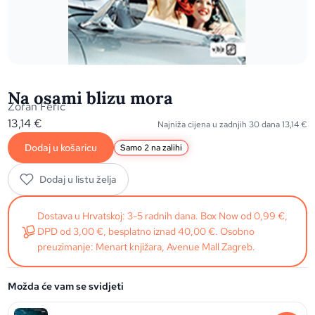
Na osami blizu mora
Zoran Ferić
13,14
€
Najniža cijena u zadnjih 30 dana
13,14
€
Dodaj u košaricu
Samo 2 na zalihi
Dodaj u listu želja
Dostava u Hrvatskoj: 3-5 radnih dana. Box Now od 0,99 €,
DPD od 3,00 €, besplatno iznad 40,00 €. Osobno
preuzimanje: Menart knjižara, Avenue Mall Zagreb.
Možda će vam se svidjeti