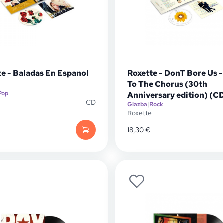
te - Baladas En Espanol
Roxette - DonT Bore Us -
To The Chorus (30th
Pop
Anniversary edition) (C
e
CD
Glazba
|
Rock
Roxette
18,30
€