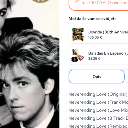
iznad 40,00 €. Osobno pre
Možda će vam se svidjeti
Joyride (30th Anniver
106,05
€
Baladas En Espanol (3
38,25
€
Opis
Neverending Love (Original)
Neverending Love (Frank Mo
Neverending Love (Love Mix
Neverending Love (8 Track
Neverending Love (Remixed 