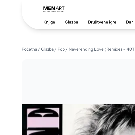
Knjige
Glazba
Društvene igre
Dar
Početna
/
Glazba
/
Pop
/ Neverending Love (Remixes – 40Th