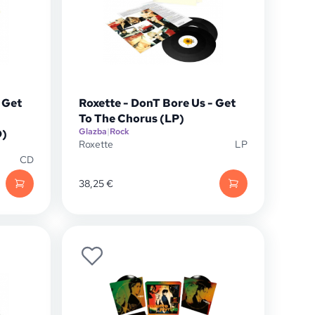
 Get
Roxette - DonT Bore Us - Get
To The Chorus (LP)
Glazba
|
Rock
D)
Roxette
LP
CD
38,25
€