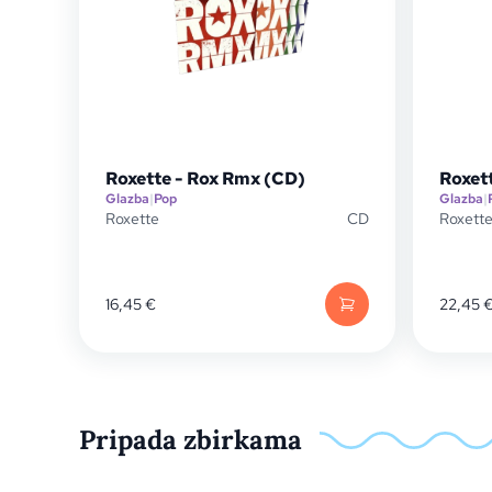
Roxette - Rox Rmx (CD)
Roxet
Glazba
|
Pop
Glazba
|
Roxette
CD
Roxett
16,45
€
22,45
Pripada zbirkama