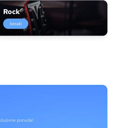
Rock
Istraži
skluzivne ponude!