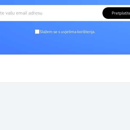
Pretplatit
Slažem se s uvjetima korištenja.