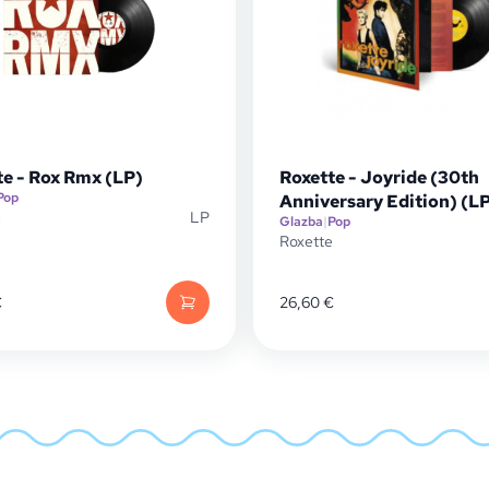
te - Rox Rmx (LP)
Roxette - Joyride (30th
Pop
Anniversary Edition) (L
e
LP
Glazba
|
Pop
Roxette
€
26,60
€