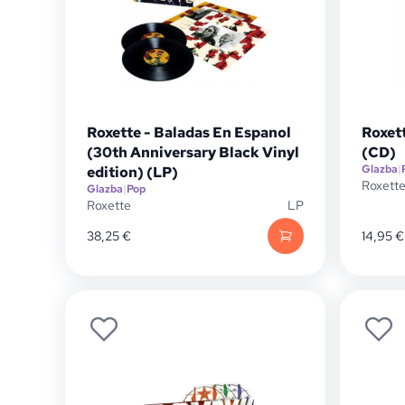
Roxette - Baladas En Espanol
Roxet
(30th Anniversary Black Vinyl
(CD)
Glazba
|
edition) (LP)
Roxett
Glazba
|
Pop
Roxette
LP
38,25
€
14,95
€