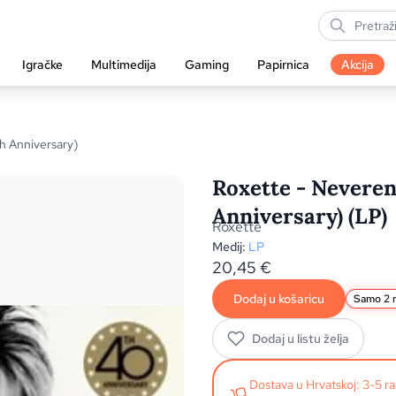
Igračke
Multimedija
Gaming
Papirnica
Akcija
 Anniversary)
Roxette - Neveren
Anniversary) (LP)
Roxette
Medij:
LP
20,45
€
Dodaj u košaricu
Samo 2 n
Dodaj u listu želja
Dostava u Hrvatskoj: 3-5 