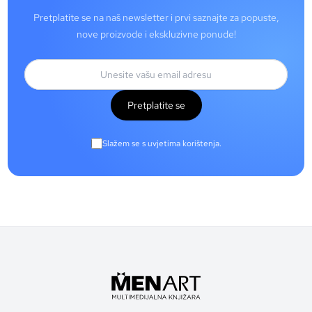
Pretplatite se na naš newsletter i prvi saznajte za popuste,
nove proizvode i ekskluzivne ponude!
Pretplatite se
Slažem se s uvjetima korištenja.