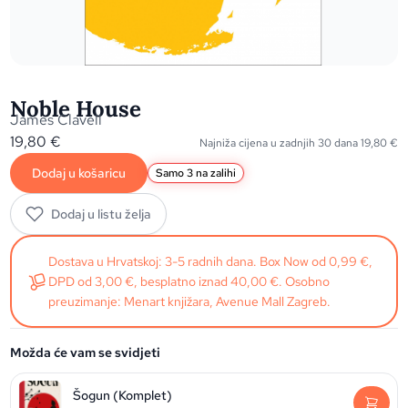
Noble House
James Clavell
19,80
€
Najniža cijena u zadnjih 30 dana
19,80
€
Dodaj u košaricu
Samo 3 na zalihi
Dodaj u listu želja
Dostava u Hrvatskoj: 3-5 radnih dana. Box Now od 0,99 €,
DPD od 3,00 €, besplatno iznad 40,00 €. Osobno
preuzimanje: Menart knjižara, Avenue Mall Zagreb.
Možda će vam se svidjeti
Šogun (Komplet)