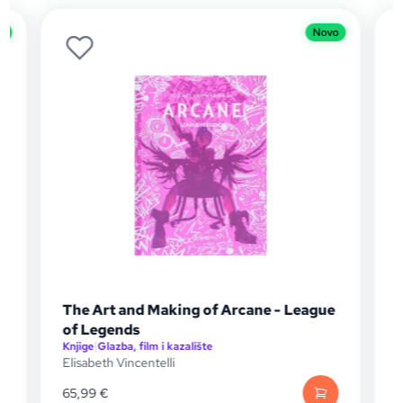
o
Novo
The Art and Making of Arcane - League
of Legends
Knjige
|
Glazba, film i kazalište
K
Elisabeth Vincentelli
M
65,99
€
1