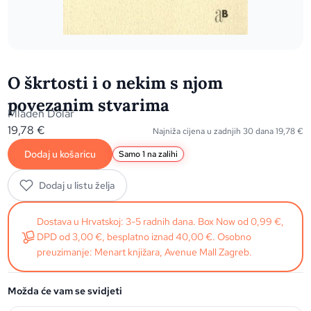
O škrtosti i o nekim s njom
povezanim stvarima
Mladen Dolar
19,78
€
Najniža cijena u zadnjih 30 dana
19,78
€
Dodaj u košaricu
Samo 1 na zalihi
Dodaj u listu želja
Dostava u Hrvatskoj: 3-5 radnih dana. Box Now od 0,99 €,
DPD od 3,00 €, besplatno iznad 40,00 €. Osobno
preuzimanje: Menart knjižara, Avenue Mall Zagreb.
Možda će vam se svidjeti