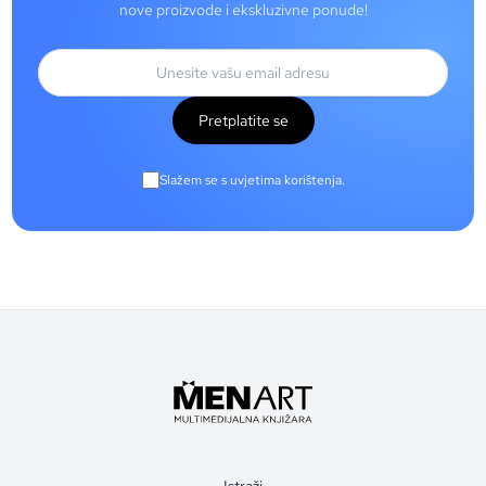
nove proizvode i ekskluzivne ponude!
Pretplatite se
Slažem se s uvjetima korištenja.
Istraži