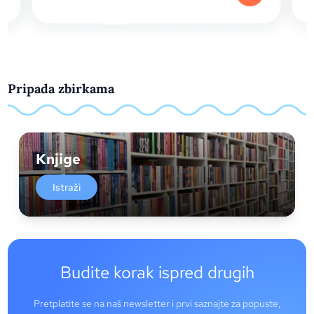
Pripada zbirkama
Knjige
Istraži
Budite korak ispred drugih
Pretplatite se na naš newsletter i prvi saznajte za popuste,