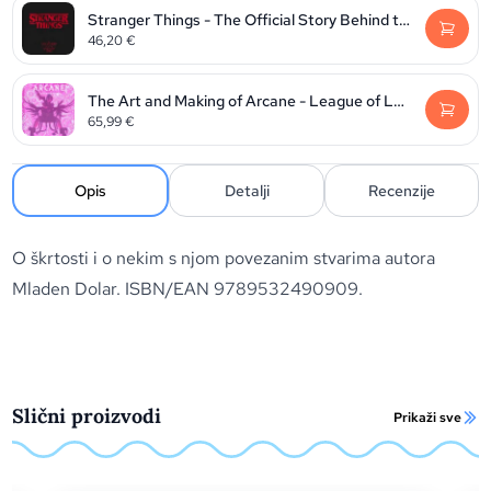
Stranger Things - The Official Story Behind the Legendary Series
46,20
€
The Art and Making of Arcane - League of Legends
65,99
€
Opis
Detalji
Recenzije
O škrtosti i o nekim s njom povezanim stvarima autora
Mladen Dolar. ISBN/EAN 9789532490909.
Slični proizvodi
Prikaži sve