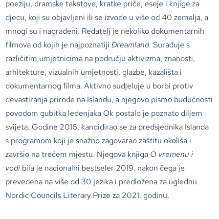
poeziju, dramske tekstove, kratke priče, eseje i knjige za
djecu, koji su objavljeni ili se izvode u više od 40 zemalja, a
mnogi su i nagrađeni. Redatelj je nekoliko dokumentarnih
filmova od kojih je najpoznatiji
Dreamland.
Surađuje s
različitim umjetnicima na području aktivizma, znanosti,
arhitekture, vizualnih umjetnosti, glazbe, kazališta i
dokumentarnog filma. Aktivno sudjeluje u borbi protiv
devastiranja prirode na Islandu, a njegovo pismo budućnosti
povodom gubitka ledenjaka Ok postalo je poznato diljem
svijeta. Godine 2016. kandidirao se za predsjednika Islanda
s programom koji je snažno zagovarao zaštitu okoliša i
završio na trećem mjestu. Njegova knjiga
O vremenu i
vodi
bila je nacionalni bestseler 2019. nakon čega je
prevedena na više od 30 jezika i predložena za uglednu
Nordic Councils Literary Prize za 2021. godinu.