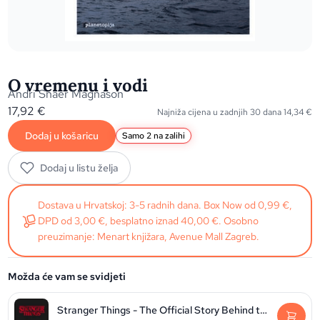
O vremenu i vodi
Andri Snaer Magnason
17,92
€
Najniža cijena u zadnjih 30 dana
14,34
€
Dodaj u košaricu
Samo 2 na zalihi
Dodaj u listu želja
Dostava u Hrvatskoj: 3-5 radnih dana. Box Now od 0,99 €,
DPD od 3,00 €, besplatno iznad 40,00 €. Osobno
preuzimanje: Menart knjižara, Avenue Mall Zagreb.
Možda će vam se svidjeti
Stranger Things - The Official Story Behind the Legendary Series