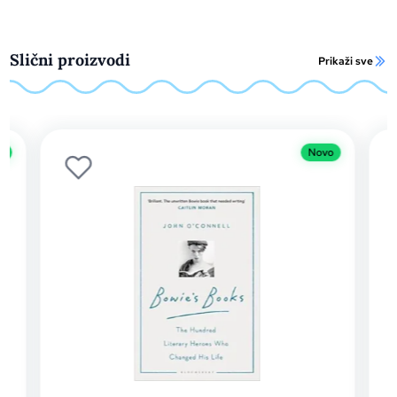
Slični proizvodi
Prikaži sve
o
Novo