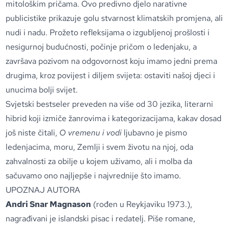
mitološkim pričama. Ovo predivno djelo narativne
publicistike prikazuje golu stvarnost klimatskih promjena, ali
nudi i nadu. Prožeto refleksijama o izgubljenoj prošlosti i
nesigurnoj budućnosti, počinje pričom o ledenjaku, a
završava pozivom na odgovornost koju imamo jedni prema
drugima, kroz povijest i diljem svijeta: ostaviti našoj djeci i
unucima bolji svijet.
Svjetski bestseler preveden na više od 30 jezika, literarni
hibrid koji izmiče žanrovima i kategorizacijama, kakav dosad
još niste čitali,
O vremenu i vodi
ljubavno je pismo
ledenjacima, moru, Zemlji i svem životu na njoj, oda
zahvalnosti za obilje u kojem uživamo, ali i molba da
sačuvamo ono najljepše i najvrednije što imamo.
UPOZNAJ AUTORA
Andri Snar Magnason
(rođen u Reykjaviku 1973.),
nagrađivani je islandski pisac i redatelj. Piše romane,