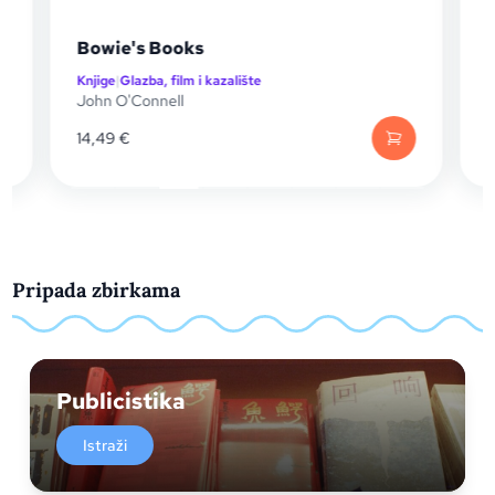
e
Bowie's Books
Knjige
|
Glazba, film i kazalište
K
John O'Connell
D
14,49
€
1
Pripada zbirkama
Publicistika
Istraži