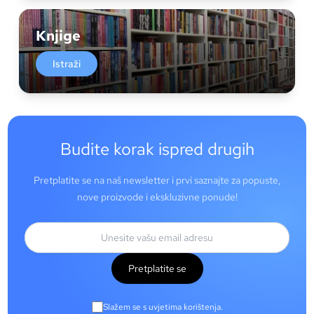
Knjige
Istraži
Budite korak ispred drugih
Pretplatite se na naš newsletter i prvi saznajte za popuste,
nove proizvode i ekskluzivne ponude!
Pretplatite se
Slažem se s uvjetima korištenja.