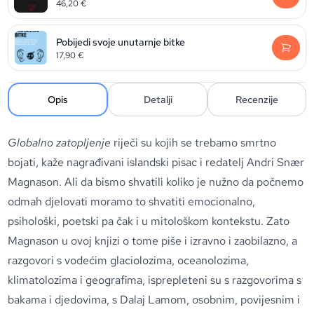
46,20
€
Pobijedi svoje unutarnje bitke
17,90
€
Opis
Detalji
Recenzije
Globalno zatopljenje
riječi su kojih se trebamo smrtno
bojati, kaže nagrađivani islandski pisac i redatelj Andri Snær
Magnason. Ali da bismo shvatili koliko je nužno da počnemo
odmah djelovati moramo to shvatiti emocionalno,
psihološki, poetski pa čak i u mitološkom kontekstu. Zato
Magnason u ovoj knjizi o tome piše i izravno i zaobilazno, a
razgovori s vodećim glaciolozima, oceanolozima,
klimatolozima i geografima, isprepleteni su s razgovorima s
bakama i djedovima, s Dalaj Lamom, osobnim, povijesnim i