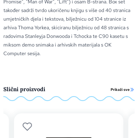
Promise", "Man of War", "Lift") i osam B-strana. Box set
također sadrži tvrdo ukoričenu knjigu s više od 40 stranica
umjetničkih djela i tekstova, bilježnicu od 104 stranice iz
arhiva Thoma Yorkea, skiciranu bilježnicu od 48 stranica s
radovima Stanleyja Donwooda i Tchocka te C90 kasetu s
miksom demo snimaka i arhivskih materijala s OK
Computer sesija.
Slični proizvodi
Prikaži sve