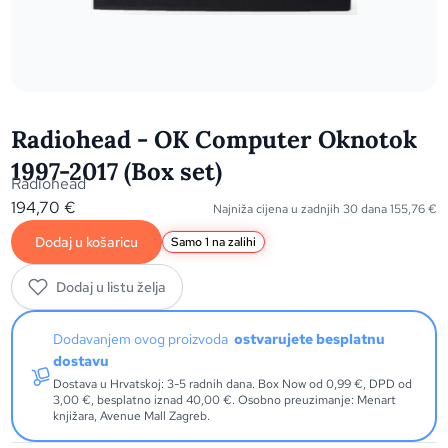
Radiohead - OK Computer Oknotok
1997-2017 (Box set)
Radiohead
194,70
€
Najniža cijena u zadnjih 30 dana
155,76
€
Dodaj u košaricu
Samo 1 na zalihi
Dodaj u listu želja
Dodavanjem ovog proizvoda
ostvarujete besplatnu
dostavu
Dostava u Hrvatskoj: 3-5 radnih dana. Box Now od 0,99 €, DPD od
3,00 €, besplatno iznad 40,00 €. Osobno preuzimanje: Menart
knjižara, Avenue Mall Zagreb.