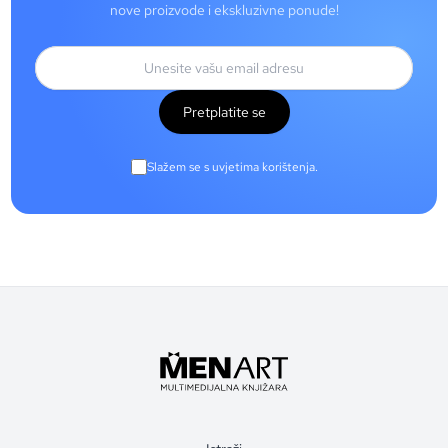
nove proizvode i ekskluzivne ponude!
Pretplatite se
Slažem se s uvjetima korištenja.