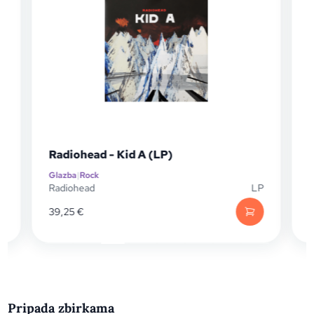
Radiohead - Kid A (LP)
Glazba
|
Rock
G
D
Radiohead
LP
R
39,25
€
1
Pripada zbirkama