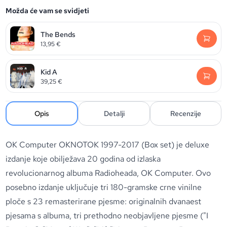
Možda će vam se svidjeti
The Bends
13,95
€
Kid A
39,25
€
Opis
Detalji
Recenzije
OK Computer OKNOTOK 1997-2017 (Box set) je deluxe
izdanje koje obilježava 20 godina od izlaska
revolucionarnog albuma Radioheada, OK Computer. Ovo
posebno izdanje uključuje tri 180-gramske crne vinilne
ploče s 23 remasterirane pjesme: originalnih dvanaest
pjesama s albuma, tri prethodno neobjavljene pjesme ("I