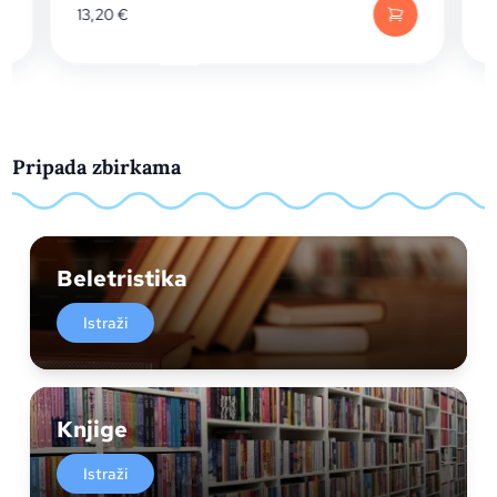
13,20
€
1
Pripada zbirkama
Beletristika
Istraži
Knjige
Istraži