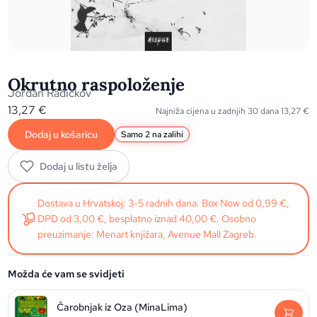
Okrutno raspoloženje
Jordan Radičkov
13,27
€
Najniža cijena u zadnjih 30 dana
13,27
€
Dodaj u košaricu
Samo 2 na zalihi
Dodaj u listu želja
Dostava u Hrvatskoj: 3-5 radnih dana. Box Now od 0,99 €,
DPD od 3,00 €, besplatno iznad 40,00 €. Osobno
preuzimanje: Menart knjižara, Avenue Mall Zagreb.
Možda će vam se svidjeti
Čarobnjak iz Oza (MinaLima)