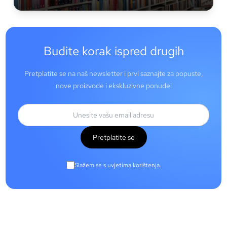
Budite korak ispred drugih
Pretplatite se na naš newsletter i prvi saznajte za popuste,
nove proizvode i ekskluzivne ponude!
Pretplatite se
Slažem se s uvjetima korištenja.