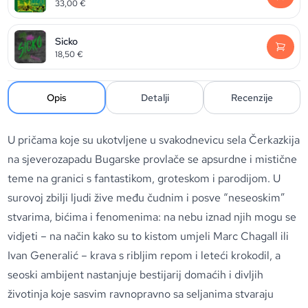
33,00
€
Sicko
18,50
€
Opis
Detalji
Recenzije
U pričama koje su ukotvljene u svakodnevicu sela Čerkazkija
na sjeverozapadu Bugarske provlače se apsurdne i mistične
teme na granici s fantastikom, groteskom i parodijom. U
surovoj zbilji ljudi žive među čudnim i posve “neseoskim”
stvarima, bićima i fenomenima: na nebu iznad njih mogu se
vidjeti – na način kako su to kistom umjeli Marc Chagall ili
Ivan Generalić – krava s ribljim repom i leteći krokodil, a
seoski ambijent nastanjuje bestijarij domaćih i divljih
životinja koje sasvim ravnopravno sa seljanima stvaraju