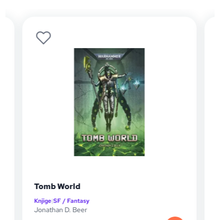
Tomb World
Knjige
|
SF / Fantasy
K
Jonathan D. Beer
M