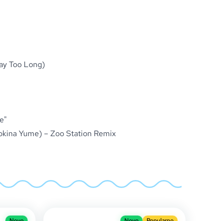
ay Too Long)
e"
okina Yume) – Zoo Station Remix
Novo
Novo
Popularno