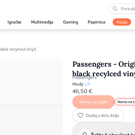
Igračke
Multimedija
Gaming
Papirnica
Akcija
lack recylced vinyl)
Passengers - Orig
black recylced viny
Passengers
Medij:
LP
46,50
€
Nema na zalihi
Nema na za
Dodaj u listu želja