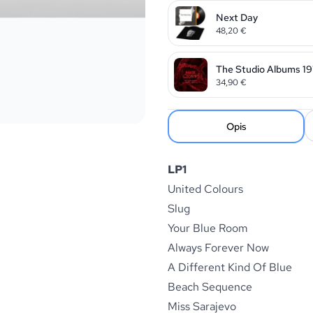
Next Day
48,20
€
The Studio Albums 197
34,90
€
Opis
LP1
United Colours
Slug
Your Blue Room
Always Forever Now
A Different Kind Of Blue
Beach Sequence
Miss Sarajevo