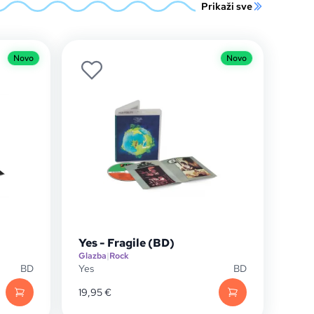
Prikaži sve
Novo
Novo
Yes - Fragile (BD)
Glazba
|
Rock
BD
Yes
BD
19,95
€