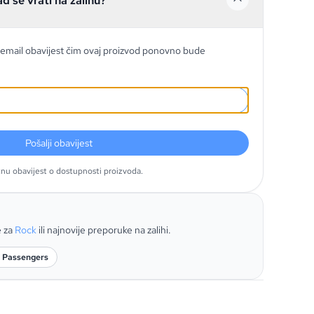
ad se vrati na zalihu?
email obavijest čim ovaj proizvod ponovno bude
Pošalji obavijest
tnu obavijest o dostupnosti proizvoda.
e za
Rock
ili najnovije preporuke na zalihi.
: Passengers