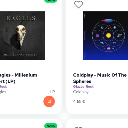
agles - Millenium
Coldplay - Music Of The
rt (LP)
Spheres
Rock
Glazba
|
Rock
gles
LP
Coldplay
€
4,65
€
Novo