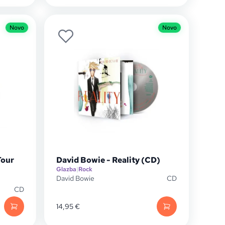
Novo
Novo
Tour
David Bowie - Reality (CD)
Glazba
|
Rock
David Bowie
CD
CD
14,95
€