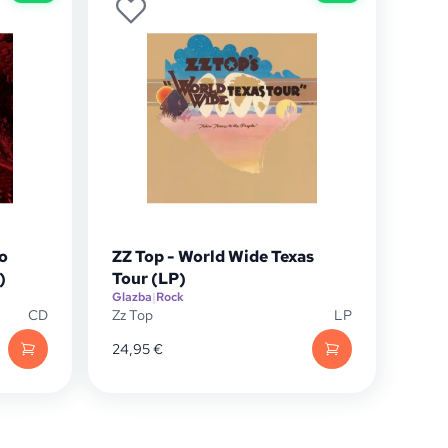
o
ZZ Top - World Wide Texas
)
Tour (LP)
Glazba
|
Rock
CD
Zz Top
LP
24,95
€