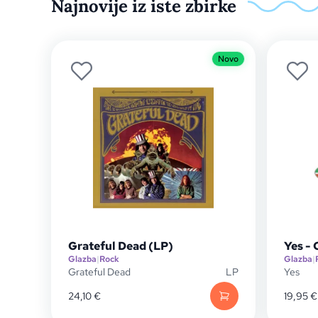
Najnovije iz iste zbirke
Novo
Grateful Dead (LP)
Yes - 
Glazba
|
Rock
Glazba
|
Grateful Dead
LP
Yes
24,10
€
19,95
€