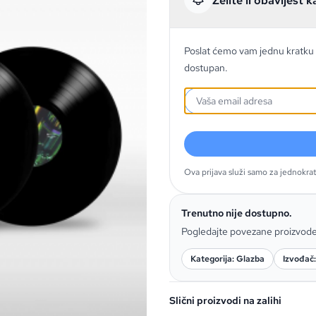
Želite li obavijest k
Poslat ćemo vam jednu kratku 
dostupan.
Ova prijava služi samo za jednokra
Trenutno nije dostupno.
Pogledajte povezane proizvod
Kategorija: Glazba
Izvođač
Slični proizvodi na zalihi