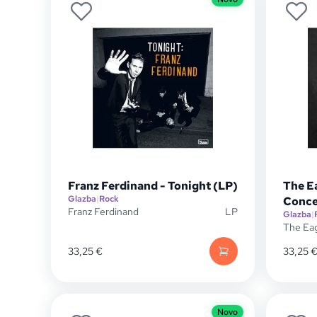
Franz Ferdinand - Tonight (LP)
The E
Glazba
|
Rock
Conce
Franz Ferdinand
LP
Glazba
|
The Ea
33,25
€
33,25
Novo