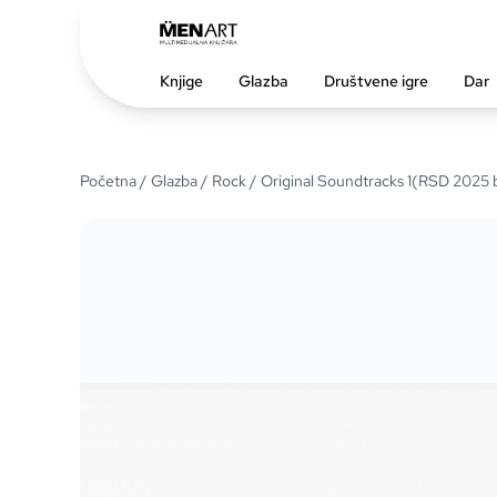
Knjige
Glazba
Društvene igre
Dar
Početna
/
Glazba
/
Rock
/ Original Soundtracks 1(RSD 2025 b