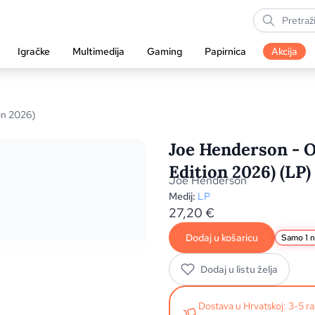
Igračke
Multimedija
Gaming
Papirnica
Akcija
on 2026)
Joe Henderson - O
Edition 2026) (LP)
Joe Henderson
Medij:
LP
27,20
€
Dodaj u košaricu
Samo 1 n
Dodaj u listu želja
Dostava u Hrvatskoj: 3-5 