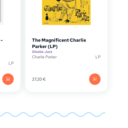
 -
The Magnificent Charlie
Parker (LP)
Glazba
|
Jazz
Charlie Parker
LP
LP
27,20
€