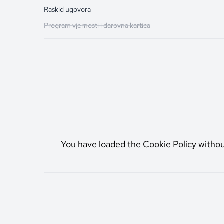
Raskid ugovora
Program vjernosti i darovna kartica
You have loaded the Cookie Policy witho