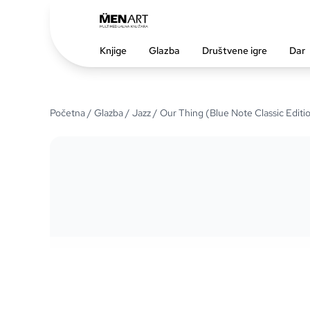
Knjige
Glazba
Društvene igre
Dar
Početna
/
Glazba
/
Jazz
/ Our Thing (Blue Note Classic Editi