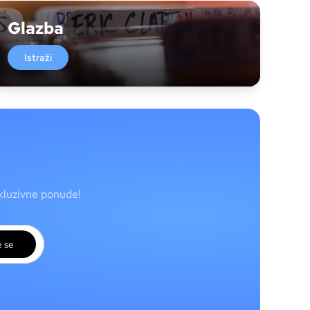
Glazba
Istraži
skluzivne ponude!
e se