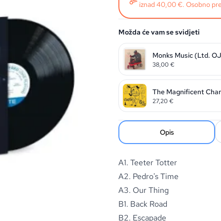
iznad 40,00 €. Osobno pre
Možda će vam se svidjeti
Monks Music (Ltd. OJ
38,00
€
The Magnificent Charl
27,20
€
Opis
A1. Teeter Totter
A2. Pedro's Time
A3. Our Thing
B1. Back Road
B2. Escapade