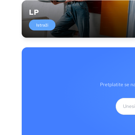
LP
Istraži
Pretplatite se n