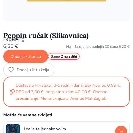
Peppin ručak (Slikovnica)
Peppa Pig
6,50
€
Najniža cijena u zadnjih 30 dana
5,20
€
Dodaj u košaricu
Samo 2 na zalihi
Dodaj u listu želja
Dostava u Hrvatskoj: 3-5 radnih dana. Box Now od 0,99 €,
DPD od 3,00 €, besplatno iznad 40,00 €. Osobno
preuzimanje: Menart knjižara, Avenue Mall Zagreb.
Možda će vam se svidjeti
I dalje te jednako volim