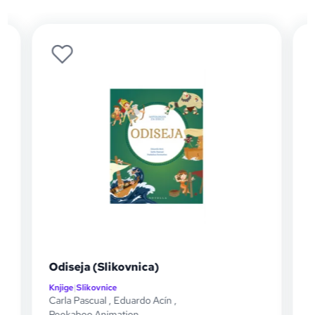
Odiseja (Slikovnica)
Knjige
|
Slikovnice
K
Carla Pascual
,
Eduardo Acín
,
K
Peekaboo Animation