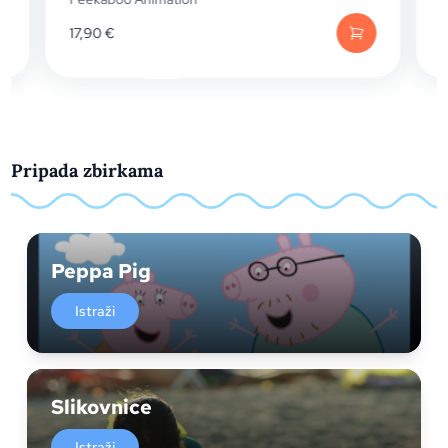
17,90
€
Pripada zbirkama
Peppa Pig
Istraži
Slikovnice
Istraži