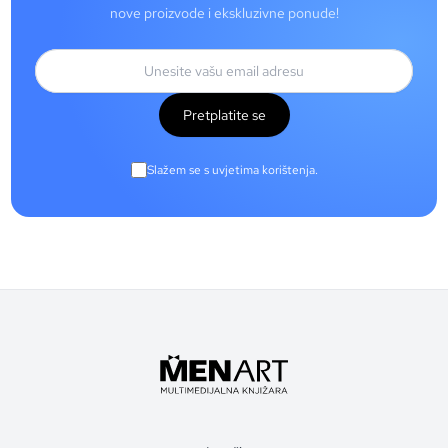
nove proizvode i ekskluzivne ponude!
Pretplatite se
Slažem se s uvjetima korištenja.