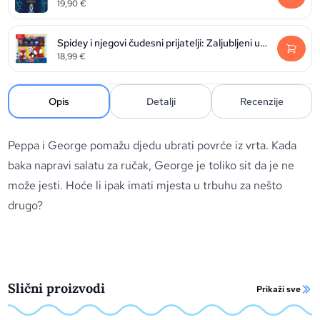
19,90
€
Spidey i njegovi čudesni prijatelji: Zaljubljeni u priče
18,99
€
Opis
Detalji
Recenzije
Peppa i George pomažu djedu ubrati povrće iz vrta. Kada
baka napravi salatu za ručak, George je toliko sit da je ne
može jesti. Hoće li ipak imati mjesta u trbuhu za nešto
drugo?
Slični proizvodi
Prikaži sve