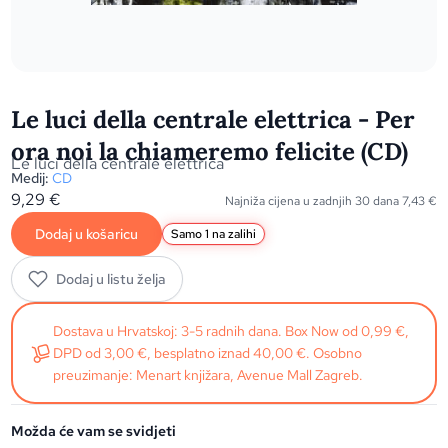
Le luci della centrale elettrica - Per
ora noi la chiameremo felicite (CD)
Le luci della centrale elettrica
Medij:
CD
9,29
€
Najniža cijena u zadnjih 30 dana
7,43
€
Dodaj u košaricu
Samo 1 na zalihi
Dodaj u listu želja
Dostava u Hrvatskoj: 3-5 radnih dana. Box Now od 0,99 €,
DPD od 3,00 €, besplatno iznad 40,00 €. Osobno
preuzimanje: Menart knjižara, Avenue Mall Zagreb.
Možda će vam se svidjeti