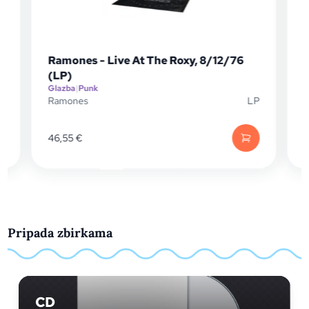
Ramones - Live At The Roxy, 8/12/76
(LP)
Glazba
|
Punk
G
P
Ramones
LP
F
46,55
€
Pripada zbirkama
CD