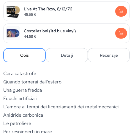
Live At The Roxy, 8/12/76
46,55
€
Costellazioni (ltd.blue vinyl)
44,68
€
Opis
Detalji
Recenzije
Cara catastrofe
Quando tornerai dall'estero
Una guerra fredda
Fuochi artificiali
L'amore ai tempi dei licenziamenti dei metalmeccanici
Anidride carbonica
Le petroliere
Per respingerti in mare