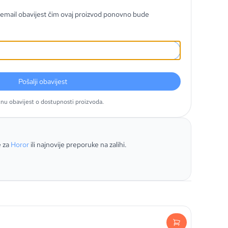
email obavijest čim ovaj proizvod ponovno bude
Pošalji obavijest
tnu obavijest o dostupnosti proizvoda.
e za
Horor
ili najnovije preporuke na zalihi.