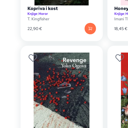
Kopriva i kost
Hone
Knjige
|
Horor
Knjige
|
H
T. Kingfisher
Imani 
22,90
€
18,45
€