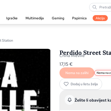
Igračke
Multimedija
Gaming
Papirnica
Akcija
t Station
Perdido Street St
China Mieville
17,15
€
Nema na zalihi
Nema na za
Dodaj u listu želja
Želite li obavijest k