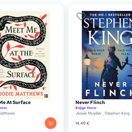
Me At Surface
Never Flinch
oror
Knjige
|
Horor
Matthews
Jessie Mueller
,
Stephen King
14,49
€