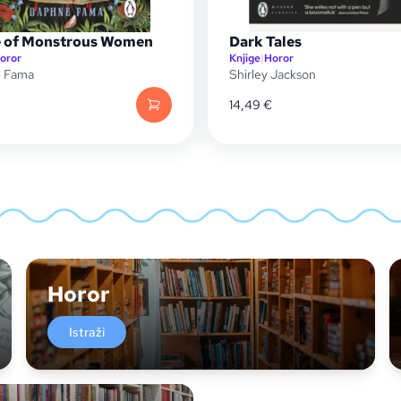
 of Monstrous Women
Dark Tales
oror
Knjige
|
Horor
 Fama
Shirley Jackson
14,49
€
Horor
Istraži