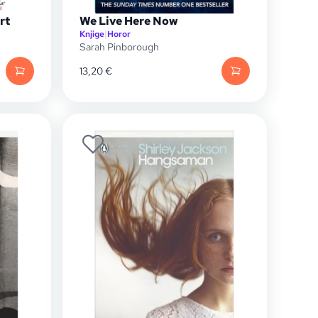
rt
We Live Here Now
Knjige
|
Horor
Sarah Pinborough
13,20
€