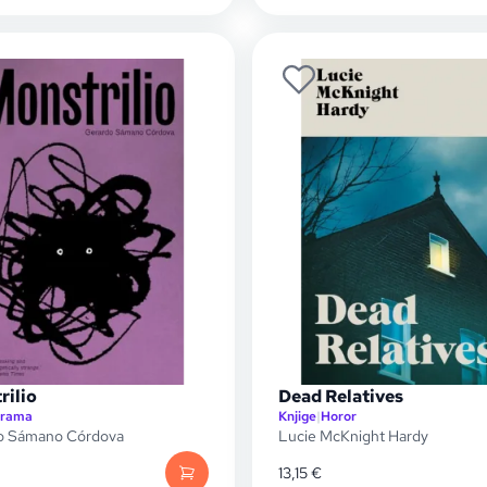
rilio
Dead Relatives
rama
Knjige
|
Horor
o Sámano Córdova
Lucie McKnight Hardy
13,15
€