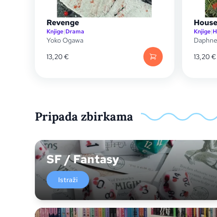
Revenge
House
Knjige
|
Drama
Knjige
|
H
Yoko Ogawa
Daphne
13,20
€
13,20
€
Pripada zbirkama
SF / Fantasy
Istraži