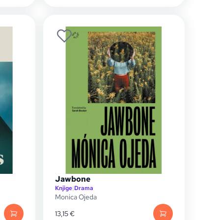
Jawbone
Knjige
|
Drama
Monica Ojeda
13,15
€