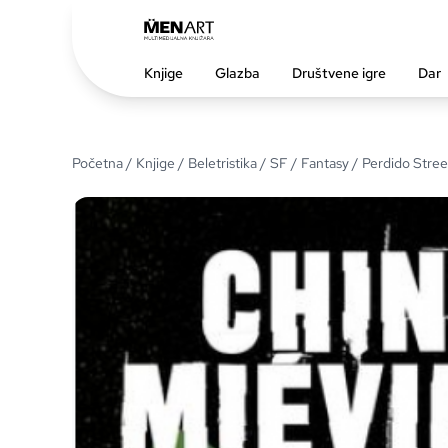
Knjige
Glazba
Društvene igre
Dar
Početna
/
Knjige
/
Beletristika
/
SF / Fantasy
/ Perdido Stree