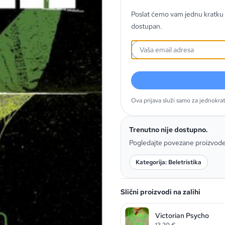
Poslat ćemo vam jednu kratku 
dostupan.
Ova prijava služi samo za jednokra
Trenutno nije dostupno.
Pogledajte povezane proizvod
Kategorija: Beletristika
Slični proizvodi na zalihi
Victorian Psycho
13,20
€