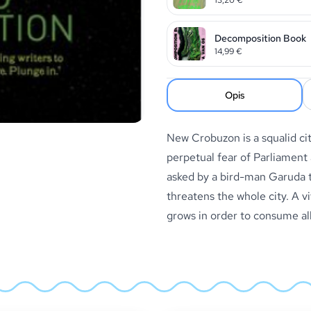
Decomposition Book
14,99
€
Opis
New Crobuzon is a squalid ci
perpetual fear of Parliament and
asked by a bird-man Garuda t
threatens the whole city. A vi
grows in order to consume all