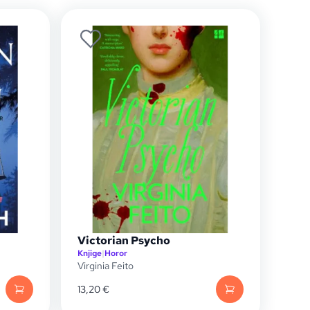
Victorian Psycho
Knjige
|
Horor
Virginia Feito
13,20
€