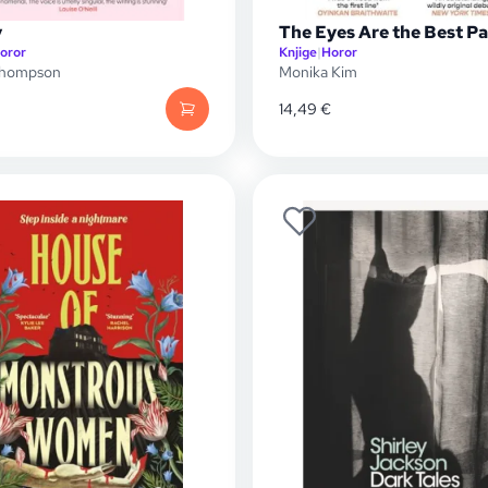
y
The Eyes Are the Best Pa
oror
Knjige
|
Horor
Thompson
Monika Kim
14,49
€