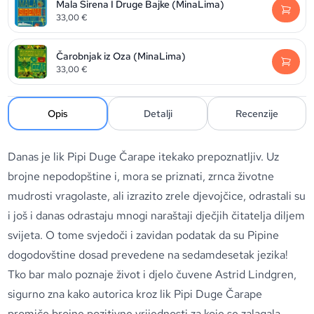
Mala Sirena I Druge Bajke (MinaLima)
33,00
€
Čarobnjak iz Oza (MinaLima)
33,00
€
Opis
Detalji
Recenzije
Danas je lik Pipi Duge Čarape itekako prepoznatljiv. Uz
brojne nepodopštine i, mora se priznati, zrnca životne
mudrosti vragolaste, ali izrazito zrele djevojčice, odrastali su
i još i danas odrastaju mnogi naraštaji dječjih čitatelja diljem
svijeta. O tome svjedoči i zavidan podatak da su Pipine
dogodovštine dosad prevedene na sedamdesetak jezika!
Tko bar malo poznaje život i djelo čuvene Astrid Lindgren,
sigurno zna kako autorica kroz lik Pipi Duge Čarape
promiče brojne pozitivne vrijednosti za koje se zalagala