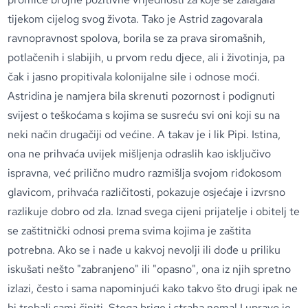
tijekom cijelog svog života. Tako je Astrid zagovarala
ravnopravnost spolova, borila se za prava siromašnih,
potlačenih i slabijih, u prvom redu djece, ali i životinja, pa
čak i jasno propitivala kolonijalne sile i odnose moći.
Astridina je namjera bila skrenuti pozornost i podignuti
svijest o teškoćama s kojima se susreću svi oni koji su na
neki način drugačiji od većine. A takav je i lik Pipi. Istina,
ona ne prihvaća uvijek mišljenja odraslih kao isključivo
ispravna, već prilično mudro razmišlja svojom riđokosom
glavicom, prihvaća različitosti, pokazuje osjećaje i izvrsno
razlikuje dobro od zla. Iznad svega cijeni prijatelje i obitelj te
se zaštitnički odnosi prema svima kojima je zaštita
potrebna. Ako se i nađe u kakvoj nevolji ili dođe u priliku
iskušati nešto "zabranjeno" ili "opasno", ona iz njih spretno
izlazi, često i sama napominjući kako takvo što drugi ipak ne
bi trebali sami činiti. Stoga brige i straha nema! I upravo je