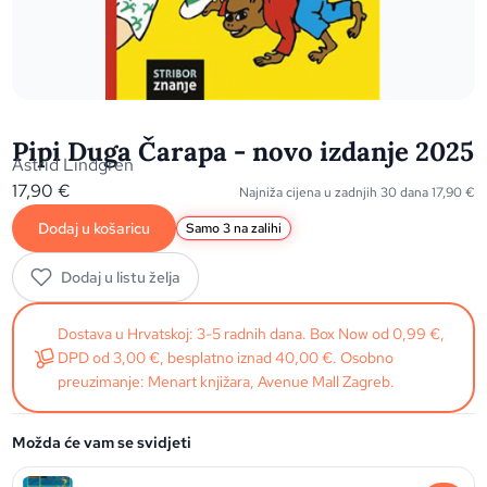
Pipi Duga Čarapa - novo izdanje 2025
Astrid Lindgren
17,90
€
Najniža cijena u zadnjih 30 dana
17,90
€
Dodaj u košaricu
Samo 3 na zalihi
Dodaj u listu želja
Dostava u Hrvatskoj: 3-5 radnih dana. Box Now od 0,99 €,
DPD od 3,00 €, besplatno iznad 40,00 €. Osobno
preuzimanje: Menart knjižara, Avenue Mall Zagreb.
Možda će vam se svidjeti