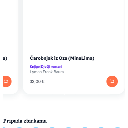
Čarobnjak iz Oza (MinaLima)
Knjige
|
Dječji romani
Lyman Frank Baum
33,00
€
Pripada zbirkama