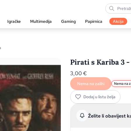
Igračke
Multimedija
Gaming
Papirnica
Akcija
a
Pirati s Kariba 3 -
3,00
€
Nema na zalihi
Nema na za
Dodaj u listu želja
Želite li obavijest k