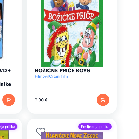
DVD +
BOŽIĆNE PRIČE BOYS
Filmovi
|
Crtani film
dnike
3,30
€
ja prilika
Posljednja prilika