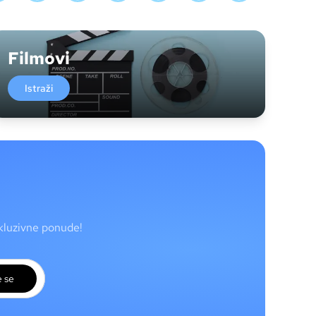
Filmovi
Istraži
skluzivne ponude!
e se