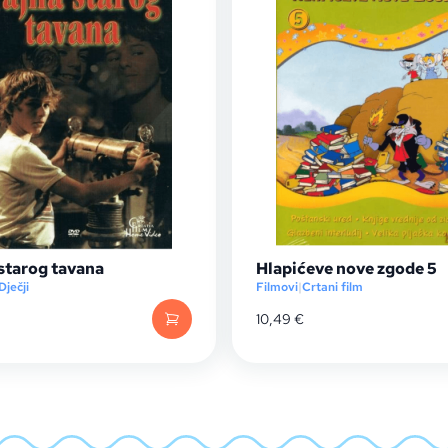
starog tavana
Hlapićeve nove zgode 5
Dječji
Filmovi
|
Crtani film
10,49
€