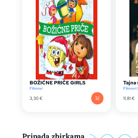
BOŽIĆNE PRIČE GIRLS
Tajna 
Filmovi
Filmovi
|
3,30
€
11,81
€
Pripada zbirkama