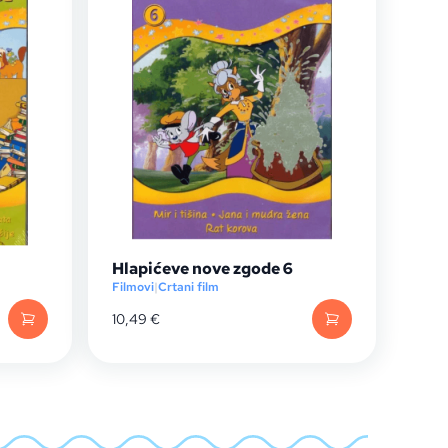
Hlapićeve nove zgode 6
Filmovi
|
Crtani film
10,49
€