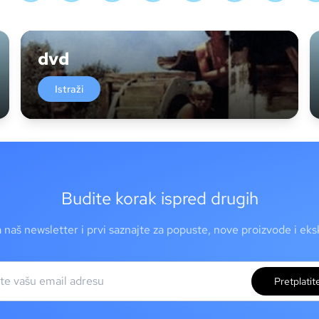
dvd
Istraži
Budite korak ispred drugih
a naš newsletter i prvi saznajte za popuste, nove proizvode i ek
Pretplatit