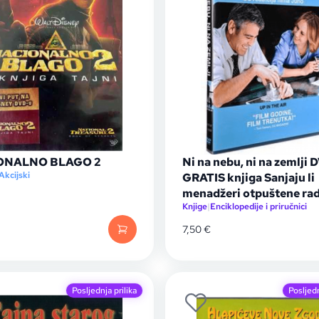
ONALNO BLAGO 2
Ni na nebu, ni na zemlji 
Akcijski
GRATIS knjiga Sanjaju li
menadžeri otpuštene ra
Knjige
|
Enciklopedije i priručnici
7,50
€
Posljednja prilika
Posljedn