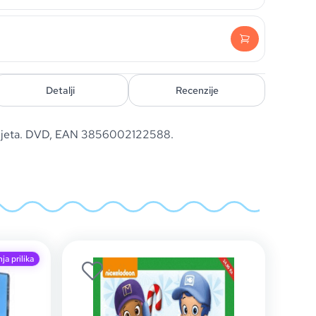
Detalji
Recenzije
u svijeta. DVD, EAN 3856002122588.
ja prilika