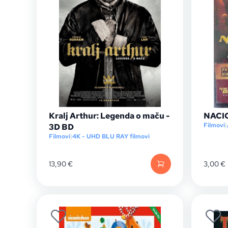
Kralj Arthur: Legenda o maču -
NACI
Filmovi
|
3D BD
Filmovi
|
4K - UHD BLU RAY filmovi
13,90
€
3,00
€