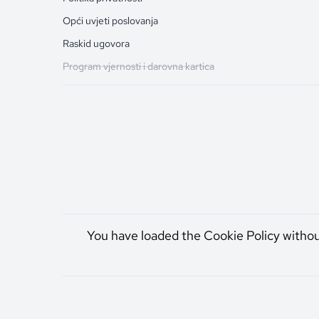
Opći uvjeti poslovanja
Raskid ugovora
Program vjernosti i darovna kartica
You have loaded the Cookie Policy witho