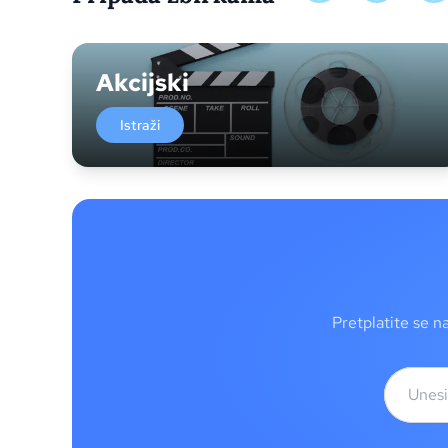
Akcijski
Istraži
Pretplatite se n