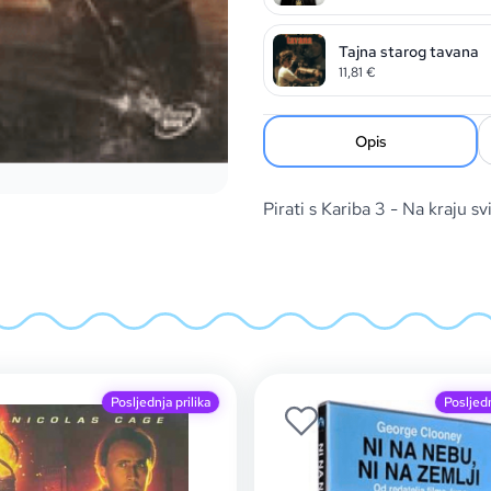
Tajna starog tavana
11,81
€
Opis
Pirati s Kariba 3 - Na kraj
Posljednja prilika
Posljedn