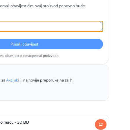
email obavijest čim ovaj proizvod ponovno bude
Pošalji obavijest
tnu obavijest o dostupnosti proizvoda.
e za
Akcijski
ili najnovije preporuke na zalihi.
a o maču - 3D BD